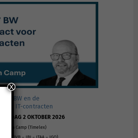
X
ek 7 BW en de
 voor IT-contracten
 VRIJDAG 2 OKTOBER 2026
efan Van Camp (Timelex)
unten
(OVB – IBJ – ITAA – IGO)