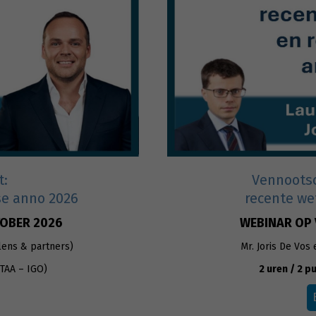
t:
Vennootsc
se anno 2026
recente we
TOBER 2026
WEBINAR OP 
lens & partners)
Mr. Joris De Vos
ITAA – IGO)
2 uren / 2 p