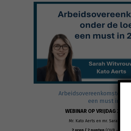
Arbeidsovereenkomsten on
een must in 20
WEBINAR OP VRIJDAG 2 OK
Mr. Kato Aerts en mr. Sarah Witvr
2 uren / 2 punten
(OVB – IBJ – 