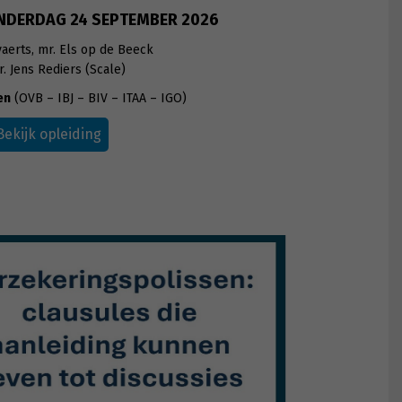
NDERDAG 24 SEPTEMBER 2026
yaerts, mr. Els op de Beeck
. Jens Rediers (Scale)
en
(OVB – IBJ – BIV – ITAA – IGO)
Bekijk opleiding