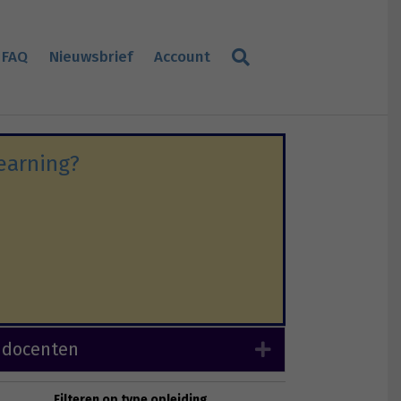
FAQ
Nieuwsbrief
Account
earning?
 docenten
Expand
Filteren op type opleiding