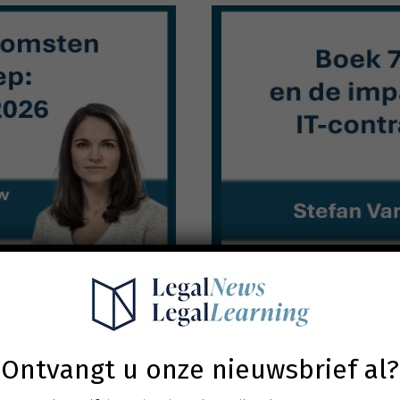
der de loep:
Bo
26
impact
TOBER 2026
WEBINAR OP
Ontvangt u onze nieuwsbrief al?
ouw (Lydian)
Mr. St
ITAA – IGO)
2 uren / 2 p