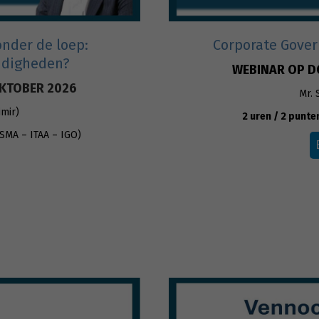
nder de loep:
Corporate Gover
andigheden?
WEBINAR OP D
KTOBER 2026
Mr. 
imir)
2 uren / 2 punte
SMA – ITAA – IGO)