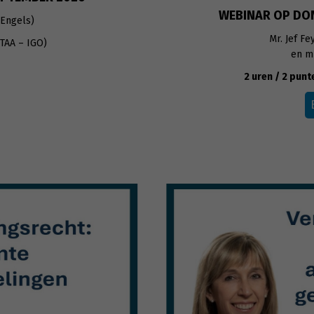
WEBINAR OP DO
 Engels)
Mr. Jef Fe
ITAA – IGO)
en mr
2 uren / 2 punt