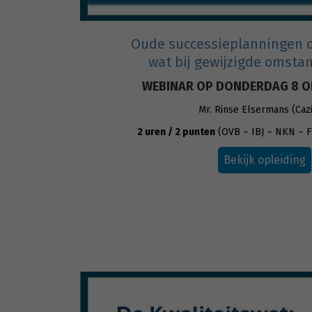
Oude successieplanningen o
wat bij gewijzigde omst
WEBINAR OP DONDERDAG 8 O
Mr. Rinse Elsermans (Caz
2 uren / 2 punten
(OVB – IBJ – NKN – F
Bekijk opleiding