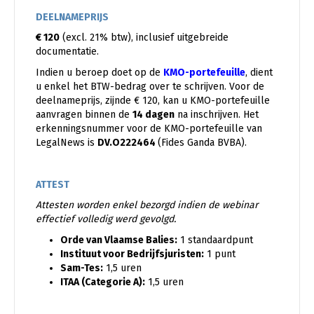
DEELNAMEPRIJS
€ 120
(excl. 21% btw), inclusief uitgebreide
documentatie.
Indien u beroep doet op de
KMO-portefeuille
, dient
u enkel het BTW-bedrag over te schrijven. Voor de
deelnameprijs, zijnde € 120, kan u KMO-portefeuille
aanvragen binnen de
14 dagen
na inschrijven. Het
erkenningsnummer voor de KMO-portefeuille van
LegalNews is
DV.O222464
(Fides Ganda BVBA).
ATTEST
Attesten worden enkel bezorgd indien de webinar
effectief volledig werd gevolgd.
Orde van Vlaamse Balies:
1 standaardpunt
Instituut voor Bedrijfsjuristen:
1 punt
Sam-Tes:
1,5 uren
ITAA (Categorie A):
1,5 uren