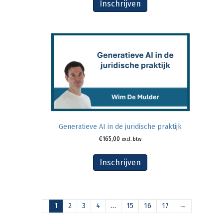
Inschrijven
Generatieve AI in de juridische praktijk
€
165,00
excl. btw
Inschrijven
1
2
3
4
…
15
16
17
→