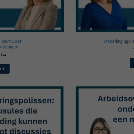
e werkvloer:
Mededingingsre
ikkelingen
. btw
ven