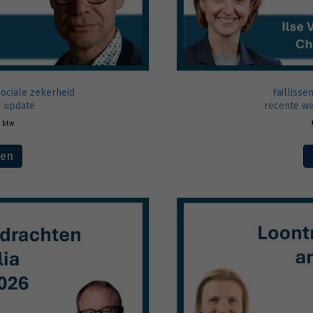
ociale zekerheid
Failliss
n update
recente we
. btw
ven