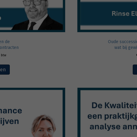
en de
Oude successi
contracten
wat bij gew
. btw
ven