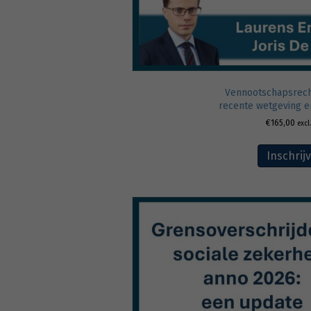
Vennootschapsrech
recente wetgeving e
€
165,00
excl
Inschrij