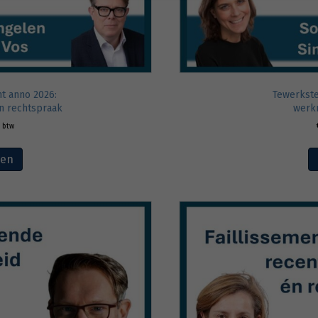
t anno 2026:
Tewerkste
n rechtspraak
werk
. btw
ven