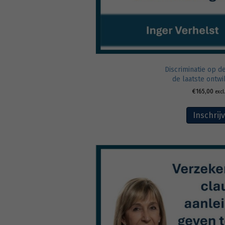
Discriminatie op d
de laatste ontw
€
165,00
excl
Inschrij