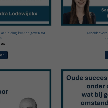
e aanleiding kunnen geven tot
Arbeidsovere
es
ee
. btw
ven