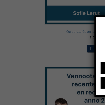
Corporate Governance voo
€
165,00
excl
Inschrij