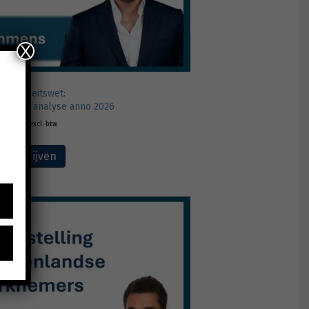
X
 Kwaliteitswet:
gerichte analyse anno 2026
€
165,00
excl. btw
Inschrijven