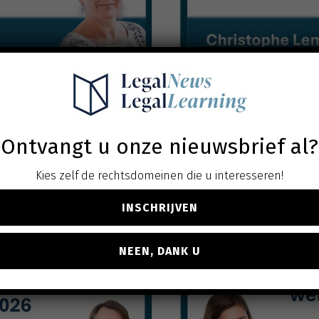
r familiebedrijven
De
een praktijk
. btw
Ontvangt u onze nieuwsbrief al?
ven
Kies zelf de rechtsdomeinen die u interesseren!
INSCHRIJVEN
NEEN, DANK U