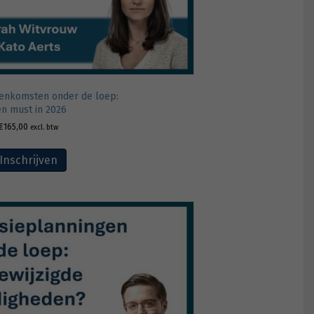
enkomsten onder de loep:
n must in 2026
€
165,00
excl. btw
Inschrijven