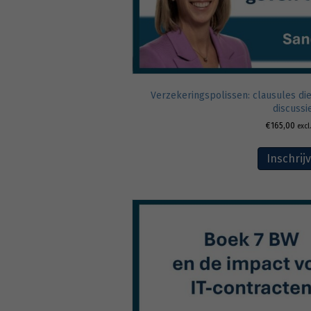
Verzekeringspolissen: clausules di
discussi
€
165,00
excl
Inschrij