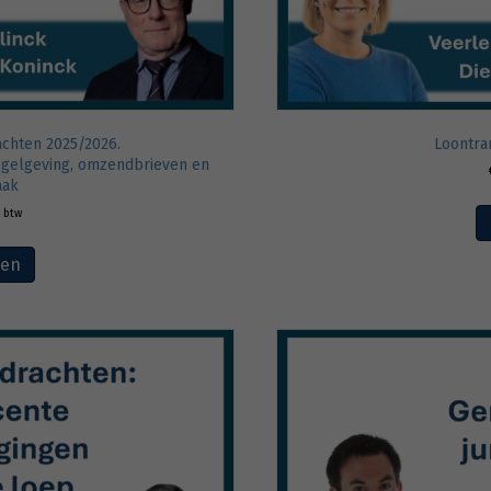
achten 2025/2026.
Loontra
regelgeving, omzendbrieven en
aak
. btw
ven