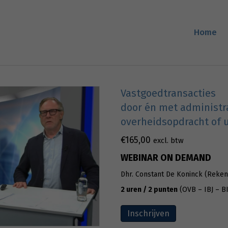
Home
Vastgoedtransacties
door én met administr
overheidsopdracht of 
€
165,00
excl. btw
WEBINAR ON DEMAND
Dhr. Constant De Koninck (Reken
2 uren / 2 punten
(OVB – IBJ – BI
Inschrijven