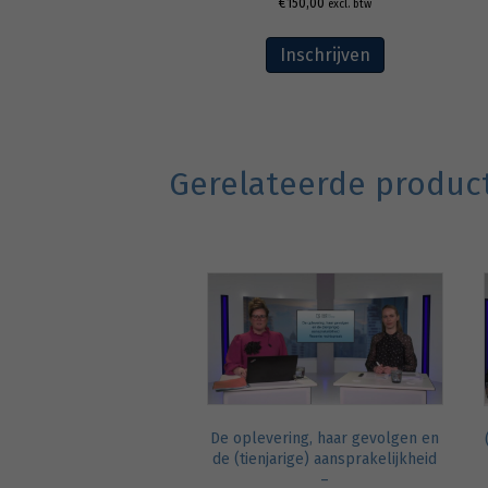
€
150,00
excl. btw
Inschrijven
Gerelateerde produc
De oplevering, haar gevolgen en
de (tienjarige) aansprakelijkheid
–