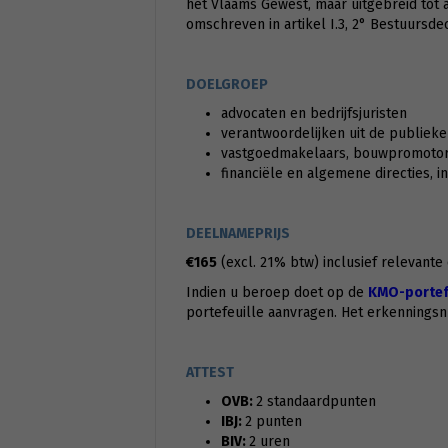
het Vlaams Gewest, maar uitgebreid tot a
omschreven in artikel I.3, 2° Bestuursde
DOELGROEP
advocaten en bedrijfsjuristen
verantwoordelijken uit de publieke
vastgoedmakelaars, bouwpromotore
financiële en algemene directies, 
DEELNAMEPRIJS
€165
(excl. 21% btw) inclusief relevante
Indien u beroep doet op de
KMO-portefe
portefeuille aanvragen. Het erkennings
ATTEST
OVB:
2 standaardpunten
IBJ:
2 punten
BIV:
2 uren