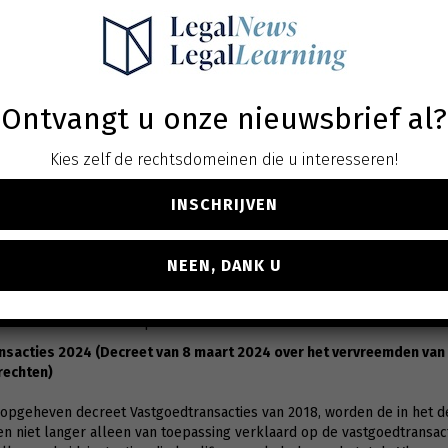
sus
uitgesloten vastgoeddiensten
lificatie
Ontvangt u onze nieuwsbrief al?
rachten voor werken uitmaken
aak van het Hof van Justitie, die leiden tot de kwalificatie als ‘opdrach
Kies zelf de rechtsdomeinen die u interesseren!
e publieke speler op het ontwerp en de realisatie van de werken
contractant
tot een effectieve, in rechte afdwingbare bouwplicht.
economisch ten goede komen van het werk, rechtstreeks of onrechtst
INSCHRIJVEN
sopdrachten zijn
 inzake vastgoedtransacties
NEEN, DANK U
n mededingingsbeginsel en
ansacties: welke consequenties?
ansacties 2024 (Decreet van 8 maart 2024 over het vervreemden va
rechten)
et opgeheven decreet Vastgoedtransacties van 2018, worden de in het
ften niet langer alleen van toepassing verklaard op de vastgoedtran