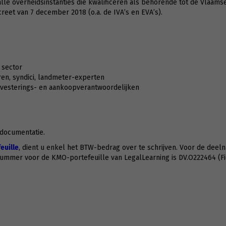
lle overheidsinstanties die kwalificeren als behorende tot de Vlaamse
creet van 7 december 2018 (o.a. de IVA’s en EVA’s).
 sector
n, syndici, landmeter-experten
investerings- en aankoopverantwoordelijken
 documentatie.
uille
, dient u enkel het BTW-bedrag over te schrijven. Voor de deeln
nummer voor de KMO-portefeuille van LegalLearning is DV.O222464 (F