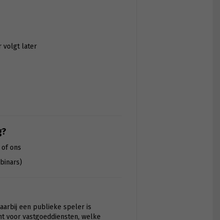
r volgt later
g?
 of ons
binars)
arbij een publieke speler is
t voor vastgoeddiensten, welke