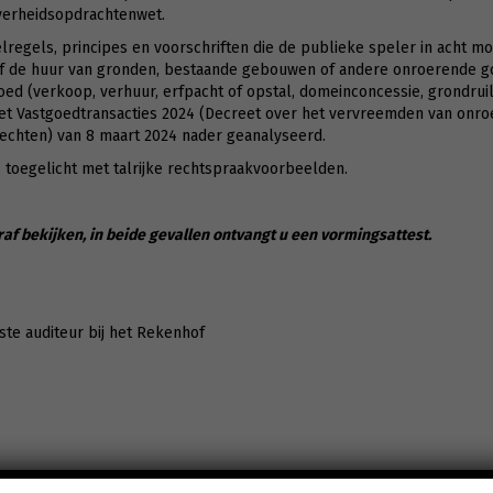
overheidsopdrachtenwet.
lregels, principes en voorschriften die de publieke speler in acht m
 of de huur van gronden, bestaande gebouwen of andere onroerende 
ed (verkoop, verhuur, erfpacht of opstal, domeinconcessie, grondruil
eet Vastgoedtransacties 2024 (Decreet over het vervreemden van on
echten) van 8 maart 2024 nader geanalyseerd.
, toegelicht met talrijke rechtspraakvoorbeelden.
raf bekijken, in beide gevallen ontvangt u een vormingsattest.
te auditeur bij het Rekenhof