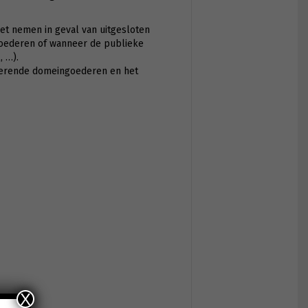
oet nemen in geval van uitgesloten
goederen of wanneer de publieke
, …).
roerende domeingoederen en het
X