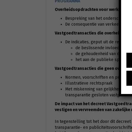
PROGRAMMA
Overheidsopdrachten voor werken
ver
Bespreking van het onderscheid
De consequentie van verkeerde kwa
Vastgoedtransacties die overheidsopd
De indicaties, geput uit de rechtspr
de beslissende invloed van d
de gehoudenheid van de mede
het aan de publieke speler 
Vastgoedtransacties die geen overheid
Normen, voorschriften en principes
Illustratieve rechtspraak
Met miskenning van gelijkheids- e
transparantie gesloten vastgoedtr
De impact van het decreet Vastgoedtr
vestigen en vervreemden van zakelijke 
In tegenstelling tot het door dit decre
transparantie- en publiciteitsvoorschri