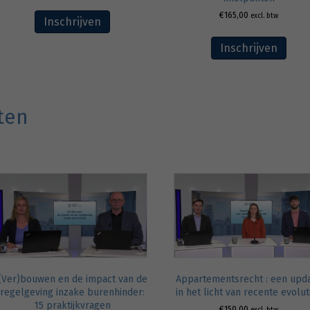
€
165,00
excl. btw
Inschrijven
Inschrijven
ten
Appartementsrecht : een upd
(Ver)bouwen en de impact van de
in het licht van recente evolut
regelgeving inzake burenhinder:
15 praktijkvragen
€
150,00
excl. btw