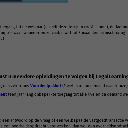
g toegang tot de webinar (u vindt deze terug in uw ‘Account’), de factuu
po – waar, wanneer en zo vaak u wilt tot 3 maanden na inschrijving
sus
st u meerdere opleidingen te volgen bij LegalLearnin
g dan zeker ons
Voordeelpakket
(5 webinars on demand naar keuze)
ent
(een jaar lang onbeperkte toegang tot alle live en on demand we
k een antwoord op de vraag of een welbepaalde vastgoedtransactie wa
ls een overheidsopdracht voor werken, dan wel een overheidsopdrach