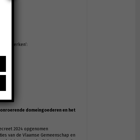
t voor werken’:
reeks
n onroerende domeingoederen en het
 decreet 2024 opgenomen
sacties van de Vlaamse Gemeenschap en