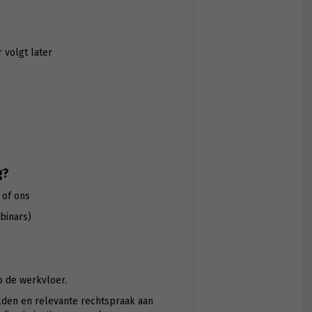
r volgt later
g?
 of ons
binars)
p de werkvloer.
elden en relevante rechtspraak aan