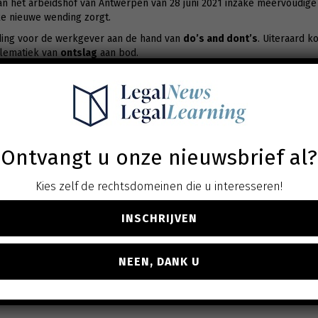
an het arbeidshof van Antwerpen van 28 juni 2021 inzake meervoudige 
e nieuwe wending zorgt.
iding voor de werkgever aan de hand van
do’s and dont’s
. Uiteraard 
lematiek van
ontslag
aan bod.
t AW-LAW
Ontvangt u onze nieuwsbrief al?
Kies zelf de rechtsdomeinen die u interesseren!
INSCHRIJVEN
es, een cursus, interessante links,…)
NEEN, DANK U