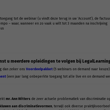
g toegang tot de webinar (u vindt deze terug in uw ‘Account’), de factuu
po – waar, wanneer en zo vaak u wilt tot 3 maanden na inschrijving
sus
st u meerdere opleidingen te volgen bij LegalLearnin
g dan zeker ons
Voordeelpakket
(5 webinars on demand naar keuze)
ent
(een jaar lang onbeperkte toegang tot alle live en on demand we
eekt
mr. Ann Witters
de zeer actuele problematiek van discriminatie o
kluwen aan discriminatievormen
, terwijl ook diverse praktijkvoorbe