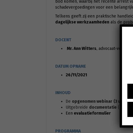
bod komen, waarbij het recente arrest v
schadevergoedingen voor een belangrijk
Telkens geeft zij een praktische handle
dagelijkse werkzaamheden
als de prob
DOCENT
Mr. Ann Witters
, advocaat-vennoo
DATUM OPNAME
26/11/2021
INHOUD
De
opgenomen webinar
(3 uur)
Uitgebreide
documentatie
(de slid
Een
evaluatieformulier
PROGRAMMA