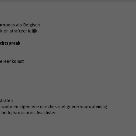
uropees als Belgisch
k en strafrechtelijk
echtspraak
overeenkomst
straten
anciële en algemene directies met goede vooropleiding
bedrijfsrevisoren, fiscalisten