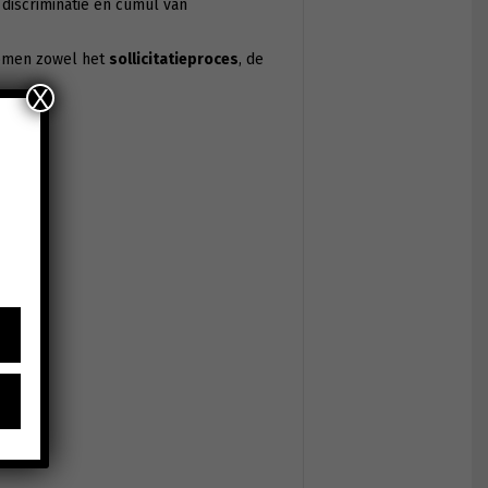
discriminatie en cumul van
komen zowel het
sollicitatieproces
, de
X