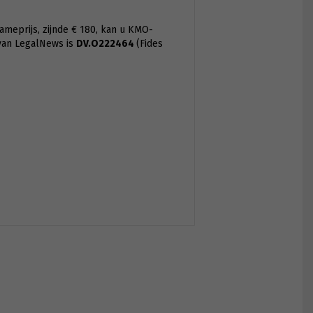
ameprijs, zijnde € 180, kan u KMO-
van LegalNews is
DV.O222464
(Fides