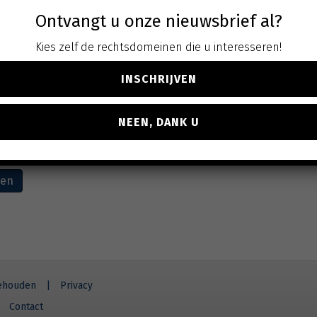
Ontvangt u onze nieuwsbrief al?
Kies zelf de rechtsdomeinen die u interesseren!
INSCHRIJVEN
ntract voor derden
ingtreding van Boek 5
NEEN, DANK U
. btw
ven
behouden
|
Privacy
Contact