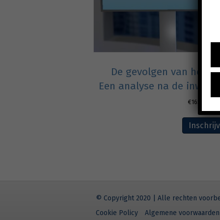
De gevolgen van het co
Een analyse na de inwerk
€
165,00
excl
Inschrij
© Copyright 2020 | Alle rechten voor
Cookie Policy
Algemene voorwaarden