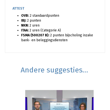
ATTEST
OVB:
2 standaardpunten
IBJ:
2 punten
NKN:
2 uren
ITAA:
2 uren (Categorie A)
FSMA (500207 B):
2 punten bijscholing inzake
bank- en beleggingsdiensten
Andere suggesties…