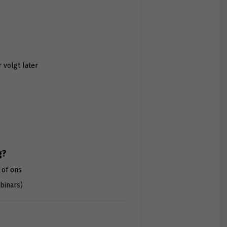
r volgt later
g?
 of ons
binars)