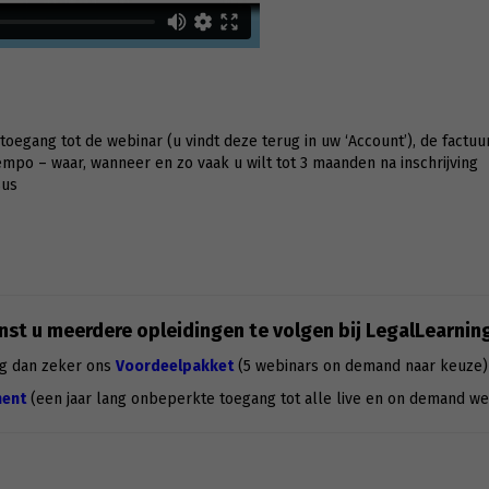
g toegang tot de webinar (u vindt deze terug in uw ‘Account’), de factuu
po – waar, wanneer en zo vaak u wilt tot 3 maanden na inschrijving
sus
st u meerdere opleidingen te volgen bij LegalLearnin
g dan zeker ons
Voordeelpakket
(5 webinars on demand naar keuze)
ent
(een jaar lang onbeperkte toegang tot alle live en on demand we