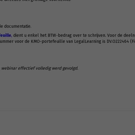
ide documentatie.
uille
, dient u enkel het BTW-bedrag over te schrijven. Voor de deeln
nummer voor de KMO-portefeuille van LegalLearning is DV.O222464 (F
webinar effectief volledig werd gevolgd.