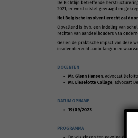
De Richtlijn betreffende herstructurerin
2021, er werd uitstel gevraagd en gekrege
Het Belgische insolventierecht zal door
Opvallend is bvb. een indeling van schu
rechten van aandeelhouders van ondernem
Gezien de praktische impact van deze we
insolventierecht aanbelangen en waarvan
DOCENTEN
Mr. Glenn Hansen
, advocaat Deloitt
Mr. Lieselotte Collage
, advocaat De
DATUM OPNAME
19/09/2023
PROGRAMMA
De wijzigingen ten gevolge de omze