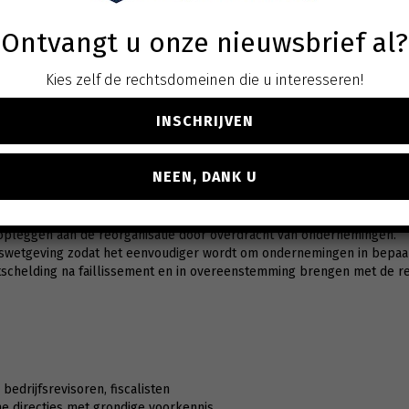
epsverboden, en betreffende maatregelen ter verhoging van de effici
Ontvangt u onze nieuwsbrief al?
jtschelding van schuld, en tot wijziging van Richtlijn (EU) 2017/1132 i
 de schuldenaar mat als doelstelling om op informele wijze een schik
Kies zelf de rechtsdomeinen die u interesseren!
ructureringsdeskundige
ing en de duur van de opschorting
INSCHRIJVEN
ijzigingen inzake:
erecht
an (met indeling in categorieën en vereiste meerderheden)
NEEN, DANK U
WER aan de door het Hof van Justitie van de Europese Unie gestelde 
 opleggen aan de reorganisatie door overdracht van ondernemingen.
tswetgeving zodat het eenvoudiger wordt om ondernemingen in bepaa
tschelding na faillissement en in overeenstemming brengen met de re
bedrijfsrevisoren, fiscalisten
e directies met grondige voorkennis