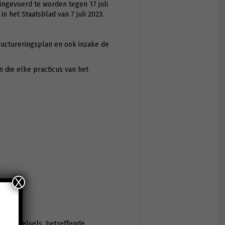
 ingevoerd te worden tegen 17 juli
n het Staatsblad van 7 juli 2023.
ructureringsplan en ook inzake de
 die elke practicus van het
X
ringsstelsels, betreffende