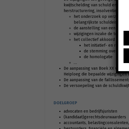
kwijtschelding van schuld en bero
herstructurering, insolventie en kwi
het onderzoek op verzoek van
belangrijkste schuldeisers
de aanstelling van een herst
wijzigingen inzake de toekenn
het collectief akkoord en de w
het initiatief- en redacti
de stemming over het pl
de homologatie
…
De aanpassing van Boek XX van het 
Heiploeg die bepaalde wijzigingen
De aanpassing van de faillissemen
De versoepeling van de schuldkwij
DOELGROEP
advocaten en bedrijfsjuristen
(kandidaat)gerechtsdeurwaarders
accountants, belastingconsulenten, 
bestuurders, financiële en algemen