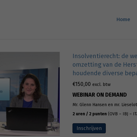
Home
Insolventierecht: de w
omzetting van de Herst
houdende diverse bepal
€
150,00
excl. btw
WEBINAR ON DEMAND
Mr. Glenn Hansen en mr. Lieselot
2 uren / 2 punten
(OVB – IBJ – I
Inschrijven