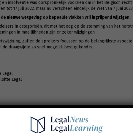
g en insolventie was oorspronkelijk voorzien om in het Belgisch recht
n tot 17 juli 2022, maar nu verscheen eindelijk de Wet van 7 juni 2023 i
 de nieuwe wetgeving op bepaalde vlakken vrij ingrijpend wijzigen.
ldeisers in categorieën, dit met het oog op de stemming van het herst
ingen in moeilijkheden zijn er zeker wijzigingen.
tswijziging, zullen de sprekers focussen op de belangrijkste aspecten
 de draagwijdte zo snel mogelijk best gekend is.
e Legal
loitte Legal
tting van de Europese Richtlijn betreffende preventieve herstructure