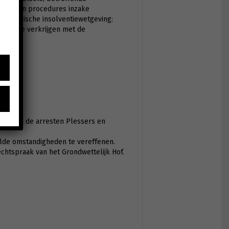
ëntie van procedures inzake
n de Belgische insolventiewetgeving:
king te verkrijgen met de
eisen in de arresten Plessers en
lde omstandigheden te vereffenen.
chtspraak van het Grondwettelijk Hof.