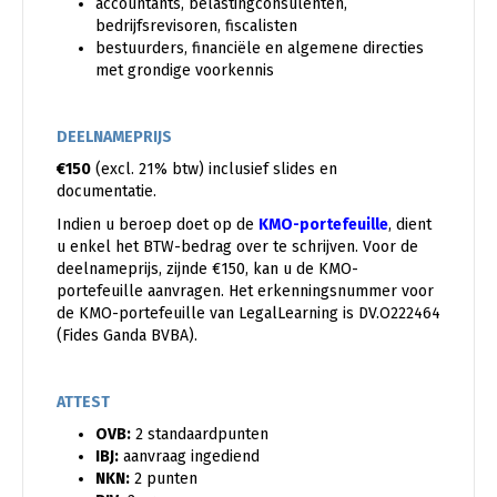
accountants, belastingconsulenten,
bedrijfsrevisoren, fiscalisten
bestuurders, financiële en algemene directies
met grondige voorkennis
DEELNAMEPRIJS
€150
(excl. 21% btw) inclusief slides en
documentatie.
Indien u beroep doet op de
KMO-portefeuille
, dient
u enkel het BTW-bedrag over te schrijven. Voor de
deelnameprijs, zijnde €150, kan u de KMO-
portefeuille aanvragen. Het erkenningsnummer voor
de KMO-portefeuille van LegalLearning is DV.O222464
(Fides Ganda BVBA).
ATTEST
OVB:
2 standaardpunten
IBJ:
aanvraag ingediend
NKN:
2 punten