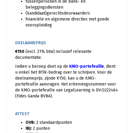
tussenpersonen in de bank- en
beleggingsdiensten
(kandidaat)gerechtsdeurwaarders
financiële en algemene directies met goede
vooropleiding
DEELNAMEPRIJS
€150
(excl. 21% btw) inclusief relevante
documentatie.
Indien u beroep doet op de
KMO-portefeuille
, dient
u enkel het BTW-bedrag over te schrijven. Voor de
deelnameprijs, zijnde €150, kan u de KMO-
portefeuille aanvragen. Het erkenningsnummer voor
de KMO-portefeuille van LegalLearning is DV.O222464
(Fides Ganda BVBA).
ATTEST
OVB:
2 standaardpunten
IBJ:
2 punten