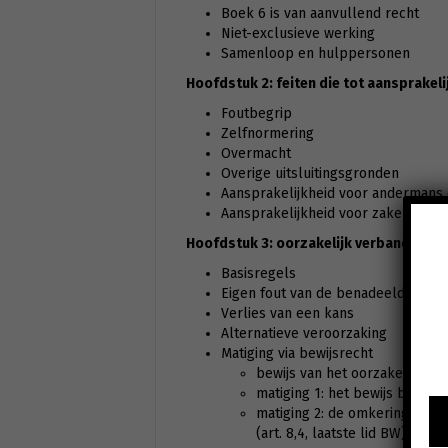
Boek 6 is van aanvullend recht
Niet-exclusieve werking
Samenloop en hulppersonen
Hoofdstuk 2: feiten die tot aansprakeli
Foutbegrip
Zelfnormering
Overmacht
Overige uitsluitingsgronden
Aansprakelijkheid voor andermans
Aansprakelijkheid voor zaken
Hoofdstuk 3: oorzakelijk verband
Basisregels
Eigen fout van de benadeelde
Verlies van een kans
Alternatieve veroorzaking
Matiging via bewijsrecht
bewijs van het oorzakelijk ve
matiging 1: het bewijs bij waar
matiging 2: de omkering van de
(art. 8,4, laatste lid BW)