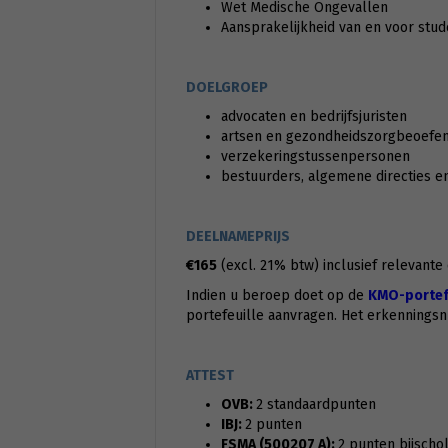
Wet Medische Ongevallen
Aansprakelijkheid van en voor stud
DOELGROEP
advocaten en bedrijfsjuristen
artsen en gezondheidszorgbeoefena
verzekeringstussenpersonen
bestuurders, algemene directies e
DEELNAMEPRIJS
€165
(excl. 21% btw) inclusief relevante
Indien u beroep doet op de
KMO-portefe
portefeuille aanvragen. Het erkennings
ATTEST
OVB:
2 standaardpunten
IBJ:
2 punten
FSMA (500207 A):
2 punten bijscho