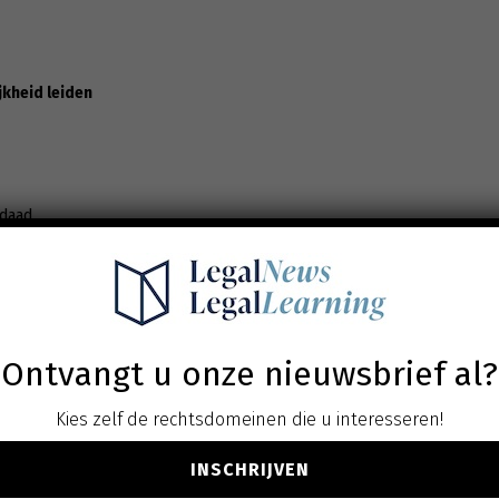
jkheid leiden
 daad
Ontvangt u onze nieuwsbrief al?
rband o.b.v. gemeen recht (Boek 8 BW)
Kies zelf de rechtsdomeinen die u interesseren!
schijnlijkheid (art. 8.6 BW)
 bewijslast bij kennelijke onredelijkheid
INSCHRIJVEN