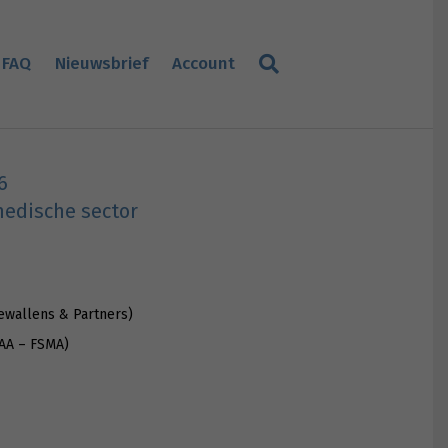
FAQ
Nieuwsbrief
Account
6
medische sector
ewallens & Partners)
TAA – FSMA)