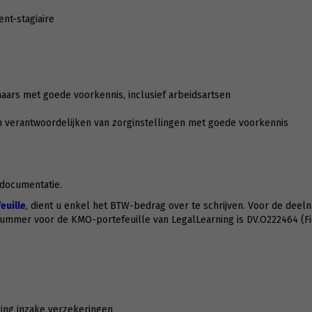
ent-stagiaire
ars met goede voorkennis, inclusief arbeidsartsen
n verantwoordelijken van zorginstellingen met goede voorkennis
 documentatie.
uille
, dient u enkel het BTW-bedrag over te schrijven. Voor de deeln
nummer voor de KMO-portefeuille van LegalLearning is DV.O222464 (F
ling inzake verzekeringen