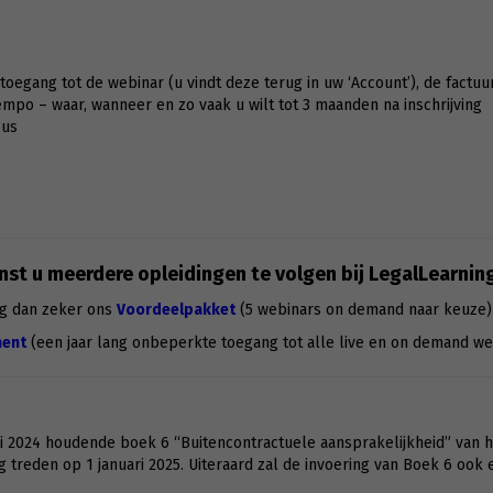
g toegang tot de webinar (u vindt deze terug in uw ‘Account’), de factuu
po – waar, wanneer en zo vaak u wilt tot 3 maanden na inschrijving
sus
st u meerdere opleidingen te volgen bij LegalLearnin
g dan zeker ons
Voordeelpakket
(5 webinars on demand naar keuze)
ent
(een jaar lang onbeperkte toegang tot alle live en on demand we
ri 2024 houdende boek 6 “Buitencontractuele aansprakelijkheid” van 
ng treden op 1 januari 2025. Uiteraard zal de invoering van Boek 6 oo