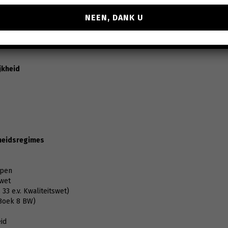
NEEN, DANK U
jkheid
kheidsregimes
epen
swet
 33 e.v. Kwaliteitswet)
(Boek 8 BW)
eid