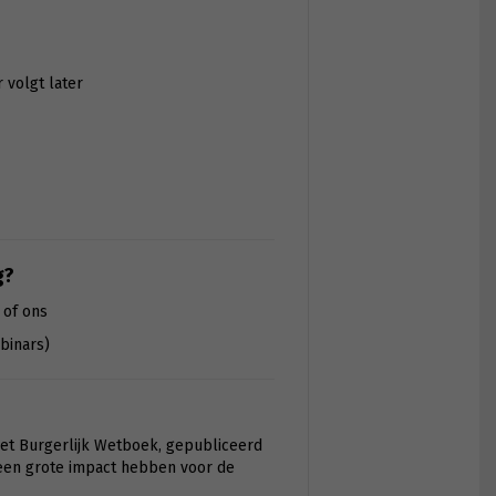
r volgt later
g?
 of ons
binars)
het Burgerlijk Wetboek, gepubliceerd
k een grote impact hebben voor de