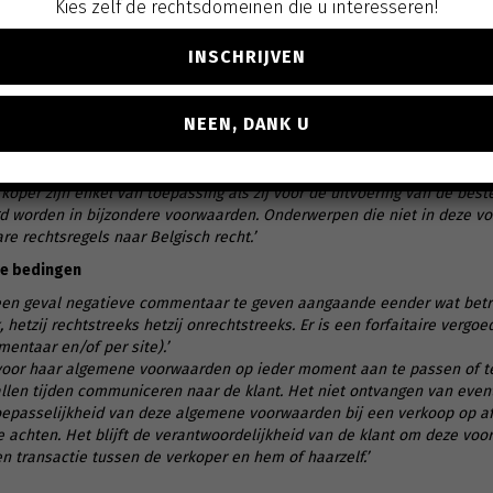
Kies zelf de rechtsdomeinen die u interesseren!
n geval hoger dan een totaalbedrag van 100.000 EUR per kalenderjaar.
prakelijk voor enige vorm van immateriële, indirecte of gevolgschade g
INSCHRIJVEN
heid dienen verborgen gebreken schriftelijk aan de verkoper te worde
e binnen de 14 dagen na levering.’
rwaarden
NEEN, DANK U
voorrang op voorwaarden van de klant, zelfs indien deze bepalen dat 
assing zijn.’
er zijn enkel van toepassing als zij voor de uitvoering van de bestell
gd worden in bijzondere voorwaarden. Onderwerpen die niet in deze 
e rechtsregels naar Belgisch recht.’
ge bedingen
geen geval negatieve commentaar te geven aangaande eender wat betref
hetzij rechtstreeks hetzij onrechtstreeks. Er is een forfaitaire vergoe
entaar en/of per site).
’
 voor haar algemene voorwaarden op ieder moment aan te passen of te 
llen tijden communiceren naar de klant. Het niet ontvangen van even
epasselijkheid van deze algemene voorwaarden bij een verkoop op af
te achten. Het blijft de verantwoordelijkheid van de klant om deze vo
n transactie tussen de verkoper en hem of haarzelf.’