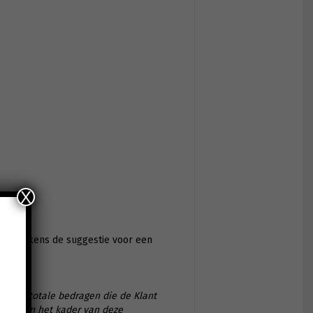
X
et telkens de suggestie voor een
 tot de totale bedragen die de Klant
chade in het kader van deze