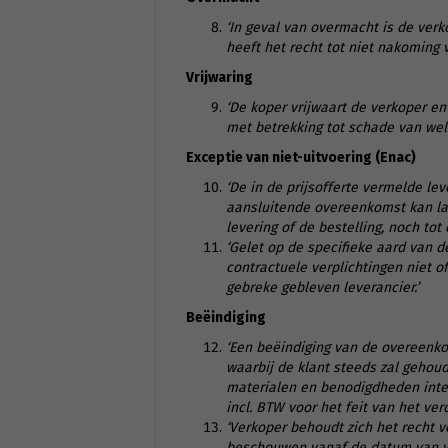
‘In geval van overmacht is de ver
heeft het recht tot niet nakoming v
Vrijwaring
‘De koper vrijwaart de verkoper 
met betrekking tot schade van wel
Exceptie van niet-uitvoering (Enac)
‘De in de prijsofferte vermelde lev
aansluitende overeenkomst kan laa
levering of de bestelling, noch tot
‘Gelet op de specifieke aard van d
contractuele verplichtingen niet o
gebreke gebleven leverancier.’
Beëindiging
‘Een beëindiging van de overeenkom
waarbij de klant steeds zal gehou
materialen en benodigdheden inte
incl. BTW voor het feit van het ver
‘Verkoper behoudt zich het recht 
beschouwen vanaf de datum van ver