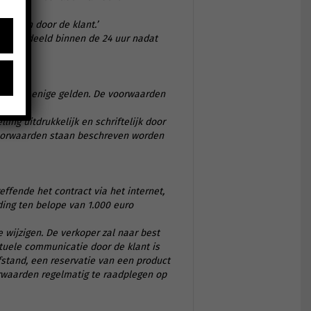
’
eleden door de klant.’
n meegedeeld binnen de 24 uur nadat
zij als enige gelden. De voorwaarden
ing uitdrukkelijk en schriftelijk door
voorwaarden staan beschreven worden
fende het contract via het internet,
ding ten belope van 1.000 euro
wijzigen. De verkoper zal naar best
tuele communicatie door de klant is
stand, een reservatie van een product
orwaarden regelmatig te raadplegen op