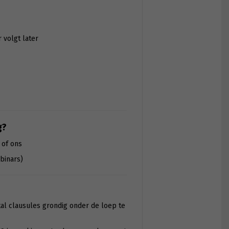
r volgt later
g?
 of ons
binars)
tal clausules grondig onder de loep te