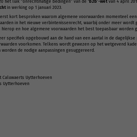
20 het luik “onrechtmatige bedingen” van de
‘b2b’-wet
van 4 april 20
cht
in werking op 1 januari 2023.
eerst kort besproken waarom algemene voorwaarden momenteel een ho
arden in het nieuwe verbintenissenrecht, waarbij onder meer wordt 
en hierop en hoe algemene voorwaarden het best toepasbaar worden
eer specifiek opgebouwd aan de hand van een aantal in de dagelijkse 
orwaarden voorkomen. Telkens wordt gewezen op het wetgevend kader
en worden de nodige aanpassingen gesuggereerd.
t Caluwaerts Uytterhoeven
ts Uytterhoeven