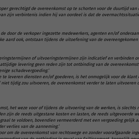
koper gerechtigd de overeenkomst op te schorten voor de duurtijd van
an zijn verbintenis indien hij van oordeel is dat de overmachtssituatie
en de door de verkoper ingezette medewerkers, agenten en/of ondera
ke aard ook, ontstaan tijdens de uitoefening van de overeengekomen 
eringstermijnen of uitvoeringstermijnen zijn indicatief en verbinden on
ttijdige levering geen reden zijn tot ontbinding van de overeenkomst 
 enige schadevergoeding.’
e te leveren diensten en/of goederen, is het onmogelijk voor de klant 
f niet tijdig zou uitvoeren, de overeenkomst verder te laten uitvoeren
st, het weze voor of tijdens de uitvoering van de werken, is slechts m
den zijn de reeds uitgestane kosten en lasten, de reeds uitgevoerde 
graal te voldoen, bovendien vermeerderd met een vergoeding gelijk 
der verlies van de aanneming.’
voor om de overeenkomst van rechtswege en zonder voorafgaande inge
zending van de ontbinding in geval van faillissement, kennelijk onv