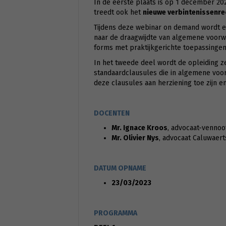
In de eerste plaats is op 1 december 20
treedt ook het
nieuwe verbintenissenre
Tijdens deze webinar on demand wordt 
naar de draagwijdte van algemene voorwa
forms met praktijkgerichte toepassing
In het tweede deel wordt de opleiding z
standaardclausules die in algemene vo
deze clausules aan herziening toe zijn 
DOCENTEN
Mr. Ignace Kroos
, advocaat-vennoo
Mr. Olivier Nys
, advocaat Caluwaer
DATUM OPNAME
23/03/2023
PROGRAMMA