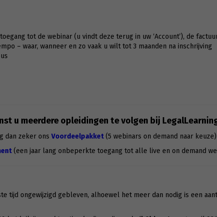
g toegang tot de webinar (u vindt deze terug in uw ‘Account’), de factuu
po – waar, wanneer en zo vaak u wilt tot 3 maanden na inschrijving
sus
st u meerdere opleidingen te volgen bij LegalLearnin
g dan zeker ons
Voordeelpakket
(5 webinars on demand naar keuze)
ent
(een jaar lang onbeperkte toegang tot alle live en on demand we
te tijd ongewijzigd gebleven, alhoewel het meer dan nodig is een aan