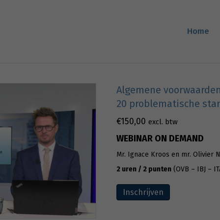
Home
Algemene voorwaarden
20 problematische sta
€
150,00
excl. btw
WEBINAR ON DEMAND
Mr. Ignace Kroos en mr. Olivier 
2 uren / 2 punten
(OVB – IBJ – IT
Inschrijven