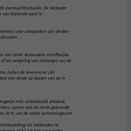
 de overmachtssituatie. De Verkoper
 van blijvende aard is.’
annemers voor aanspraken van derden
diensten.’
s niet strikt. Behoudens schriftelijke
of tot weigering van ontvangst van de
om, indien de leverancier zijn
 door een derde op kosten van de in
ogelijk mits uitdrukkelijk akkoord,
werken, samen met de reeds geleverde
aan 20 % van de totale aannemingssom
brekestelling als ontbonden te
ermogen of bij om het even welke