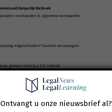
ntenissen) Burgerlijk Wetboek
ijzondere voorwaarden vs. algemene voorwaarden
passing krijgen/houden? Voorkom verrassingen!
ieuw: gemeen recht (o.a. C2C context)
oop zijnde algemene voorwaarden worden stap voor stap besproken, m
ge wetgeving en relevante rechtspraak.
Ontvangt u onze nieuwsbrief al?
r aansprakelijk wordt gesteld, zal haar aansprakelijkheid beperkt zijn
de loop van de zes (6) maanden voorafgaand aan de oorzaak van de s