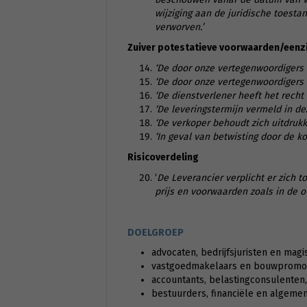
wijziging aan de juridische toestan
verworven.’
Zuiver potestatieve voorwaarden/eenzi
‘De door onze vertegenwoordigers a
‘De door onze vertegenwoordigers 
‘De dienstverlener heeft het recht 
‘De leveringstermijn vermeld in dez
‘De verkoper behoudt zich uitdruk
‘In geval van betwisting door de k
Risicoverdeling
‘
De Leverancier verplicht er zich 
prijs en voorwaarden zoals in de
DOELGROEP
advocaten, bedrijfsjuristen en magi
vastgoedmakelaars en bouwpromo
accountants, belastingconsulenten, 
bestuurders, financiële en algemen