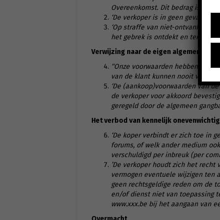
Overeenkomst. Dit bedrag is in gee
‘De verkoper is in geen geval aans
‘Op straffe van niet-ontvankelijk
het gebrek is ontdekt en ten laatst
Verwijzing naar de
eigen algemene voo
‘‘Onze voorwaarden hebben steeds 
van de klant kunnen nooit van toep
‘De (aankoop)voorwaarden van de kop
de verkoper voor akkoord bevesti
geregeld door de algemeen gangbar
Het verbod van kennelijk onevenwichti
‘
De koper verbindt er zich toe in 
forums, of welk ander medium ook, 
verschuldigd per inbreuk (per comm
’De verkoper houdt zich het recht
vermogen eventuele wijzigen ten a
geen rechtsgeldige reden om de to
en/of dienst niet van toepassing 
www.xxx.be bij het aangaan van ee
Overmacht