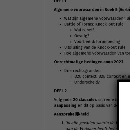
DEEL 1
Algemene voorwaarden in Boek 5 (Verbi
Wat zijn algemene voorwaarden? B
Battle of Forms: Knock-out rule
Wat is het?
Gevolg?
Voorbeeld: forumbeding
Uitsluiting van de Knock-out rule
Hoe algemene voorwaarden van toe
Onrechtmatige bedingen anno 2023
Drie rechtsgronden:
B2C context, B2B context en n
Onderscheid?
DEEL 2
Volgende
20 clausules
uit reële in oml
aanpassing
en dit op basis van de huidi
Aansprakelijkheid
‘In alle gevallen waarin de Verkope
aan de Verkoper heeft betaald in 