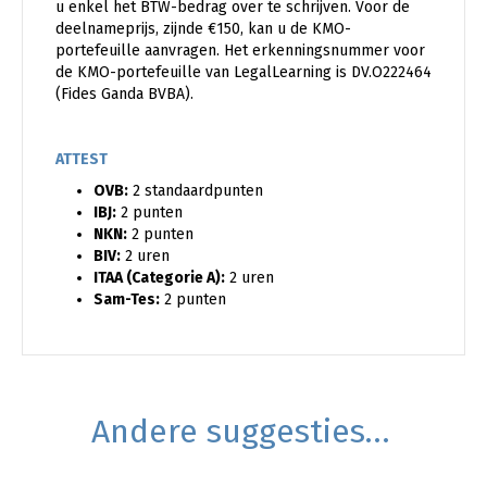
u enkel het BTW-bedrag over te schrijven. Voor de
deelnameprijs, zijnde €150, kan u de KMO-
portefeuille aanvragen. Het erkenningsnummer voor
de KMO-portefeuille van LegalLearning is DV.O222464
(Fides Ganda BVBA).
ATTEST
OVB:
2 standaardpunten
IBJ:
2 punten
NKN:
2 punten
BIV:
2 uren
ITAA (Categorie A):
2 uren
Sam-Tes:
2 punten
Andere suggesties…