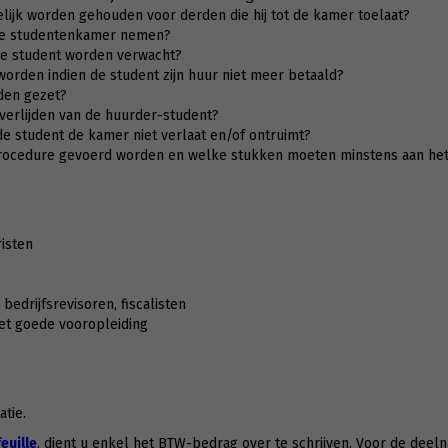
ijk worden gehouden voor derden die hij tot de kamer toelaat?
n de studentenkamer nemen?
de student worden verwacht?
rden indien de student zijn huur niet meer betaald?
den gezet?
overlijden van de huurder-student?
e student de kamer niet verlaat en/of ontruimt?
rocedure gevoerd worden en welke stukken moeten minstens aan het
risten
bedrijfsrevisoren, fiscalisten
met goede vooropleiding
tie.
uille
, dient u enkel het BTW-bedrag over te schrijven. Voor de deeln