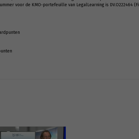
nummer voor de KMO-portefeuille van LegalLearning is DV.O222464 (F
ardpunten
punten