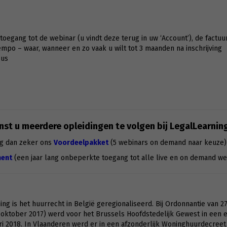
g toegang tot de webinar (u vindt deze terug in uw ‘Account’), de factuu
po – waar, wanneer en zo vaak u wilt tot 3 maanden na inschrijving
sus
st u meerdere opleidingen te volgen bij LegalLearnin
g dan zeker ons
Voordeelpakket
(5 webinars on demand naar keuze)
ent
(een jaar lang onbeperkte toegang tot alle live en on demand we
g is het huurrecht in België geregionaliseerd. Bij Ordonnantie van 27
ktober 2017) werd voor het Brussels Hoofdstedelijk Gewest in een 
ri 2018. In Vlaanderen werd er in een afzonderlijk Woninghuurdecreet 