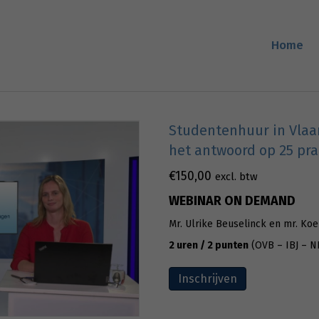
Home
Studentenhuur in Vlaa
het antwoord op 25 pra
€
150,00
excl. btw
WEBINAR ON DEMAND
Mr. Ulrike Beuselinck en mr. Ko
2 uren / 2 punten
(OVB – IBJ – N
Inschrijven