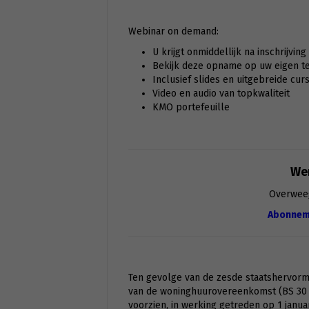
Webinar on demand:
U krijgt onmiddellijk na inschrijvin
Bekijk deze opname op uw eigen tem
Inclusief slides en uitgebreide cur
Video en audio van topkwaliteit
KMO portefeuille
Wen
Overwee
Abonnem
Ten gevolge van de zesde staatshervormin
van de woninghuurovereenkomst (BS 30 o
voorzien, in werking getreden op 1 janua