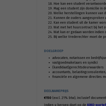
Hoe kan een student verantwoordel
Mag een student zijn domicilie i
Welke herstellingen kunnen van 
Kunnen de ouders aangesproken wo
Kan een student uit de kamer wor
Wat met het huurcontract bij het 
Wat kan er gedaan worden indien d
Bij welke Vrederechter moet de p
DOELGROEP
advocaten, notarissen en bedrijfsju
vastgoedmakelaars en syndici
(kandidaat)gerechtsdeurwaarders
accountants, belastingconsulenten, 
financiële en algemene directies 
DEELNAMEPRIJS
€150
(excl. 21% btw), inclusief documenta
Indien u beroep doet op de
KMO-portefe