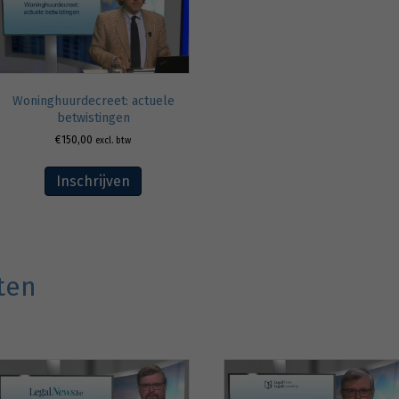
Woninghuurdecreet: actuele
betwistingen
€
150,00
excl. btw
Inschrijven
ten