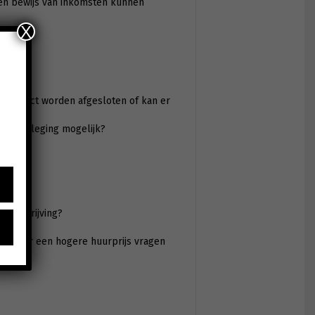
en bewijs van inkomsten kunnen
X
ncontract worden afgesloten of kan er
een verleging mogelijk?
?
sbeschrijving?
iervoor een hogere huurprijs vragen