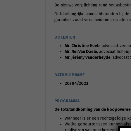
De nieuwe verplichting rond het asbestin
Ook belangrijke aandachtspunten bij de
garanties zodat verscheidene cruciale 
DOCENTEN
Mr. Christine Heeb
, advocaat-venn
Mr. Nel Van Daele
, advocaat Schoup
Mr. Jérémy Vanderheyde
, advocaat
DATUM OPNAME
20/04/2023
PROGRAMMA
De totstandkoming van de koopovere
Wanneer is er een rechtsgeldige 
Welke gebeurtenissen kunnen alsno
realiseren van opschortende voor