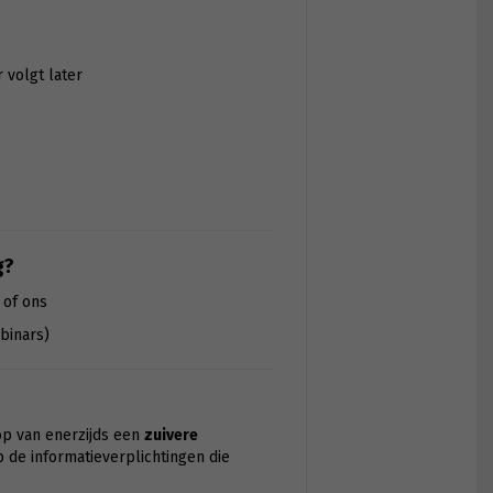
r volgt later
g?
 of ons
binars)
op van enerzijds een
zuivere
op de informatieverplichtingen die