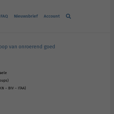
FAQ
Nieuwsbrief
Account
koop van onroerend goed
Daele
oups)
KN – BIV – ITAA)