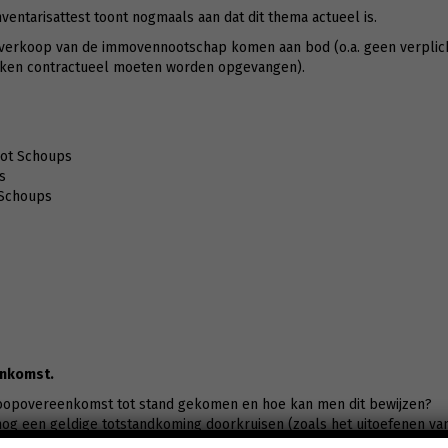
ventarisattest toont nogmaals aan dat dit thema actueel is.
 verkoop van de immovennootschap komen aan bod (o.a. geen verplic
zaken contractueel moeten worden opgevangen).
oot Schoups
s
 Schoups
enkomst.
koopovereenkomst tot stand gekomen en hoe kan men dit bewijzen?
g een geldige totstandkoming doorkruisen (zoals het uitoefenen van
waarden)?