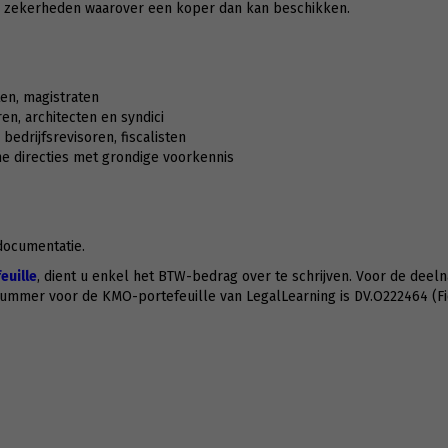
n zekerheden waarover een koper dan kan beschikken.
ten, magistraten
, architecten en syndici
bedrijfsrevisoren, fiscalisten
e directies met grondige voorkennis
 documentatie.
uille
, dient u enkel het BTW-bedrag over te schrijven. Voor de deeln
nummer voor de KMO-portefeuille van LegalLearning is DV.O222464 (F