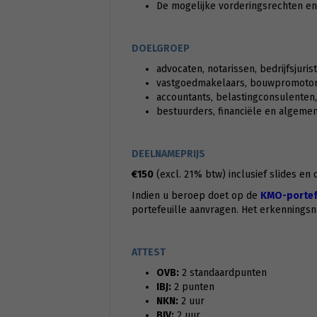
De mogelijke vorderingsrechten e
DOELGROEP
advocaten, notarissen, bedrijfsjuris
vastgoedmakelaars, bouwpromotoren
accountants, belastingconsulenten, 
bestuurders, financiële en algemen
DEELNAMEPRIJS
€150
(excl. 21% btw) inclusief slides en
Indien u beroep doet op de
KMO-portefe
portefeuille aanvragen. Het erkennings
ATTEST
OVB:
2 standaardpunten
IBJ:
2 punten
NKN:
2 uur
BIV:
2 uur