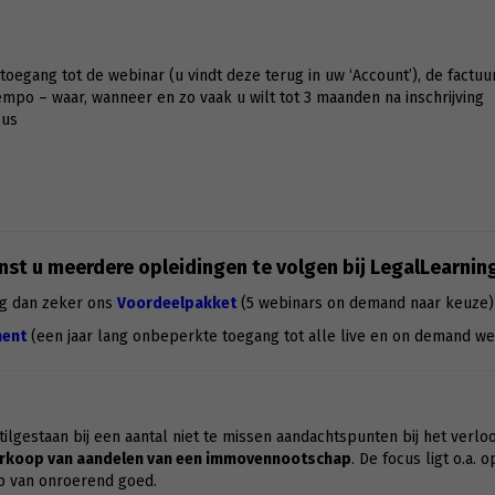
g toegang tot de webinar (u vindt deze terug in uw ‘Account’), de factuu
po – waar, wanneer en zo vaak u wilt tot 3 maanden na inschrijving
sus
st u meerdere opleidingen te volgen bij LegalLearnin
g dan zeker ons
Voordeelpakket
(5 webinars on demand naar keuze)
ent
(een jaar lang onbeperkte toegang tot alle live en on demand we
ilgestaan bij een aantal niet te missen aandachtspunten bij het verlo
rkoop van aandelen van een immovennootschap
. De focus ligt o.a. 
p van onroerend goed.