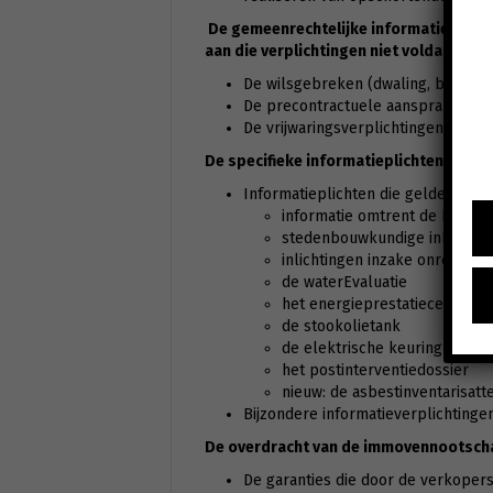
De gemeenrechtelijke informatieverpli
aan die verplichtingen niet voldaan is.
De wilsgebreken (dwaling, bedrog 
De precontractuele aansprakelijkhei
De vrijwaringsverplichtingen van d
De specifieke informatieplichten die g
Informatieplichten die gelden bij
informatie omtrent de bodem
stedenbouwkundige inlichtin
inlichtingen inzake onroeren
de waterEvaluatie
het energieprestatiecertificaa
de stookolietank
de elektrische keuring
het postinterventiedossier
nieuw: de asbestinventarisatte
Bijzondere informatieverplichting
De overdracht van de immovennootscha
De garanties die door de verkope