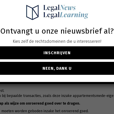
chtingen die gelden bij een koop-verkoop van onroerend goed, en 
en benadeling).
d van partijen.
Ontvangt u onze nieuwsbrief al?
e verkoper.
elden bij de overdracht van onroerend goed.
Kies zelf de rechtsdomeinen die u interesseren!
 elke onroerende koop-verkoop:
INSCHRIJVEN
gen
d erfgoed
NEEN, DANK U
t
st.
en bij bepaalde transacties, zoals deze inzake appartementsmede-e
p als wijze om onroerend goed over te dragen.
rs moeten worden geboden inzake het onroerend goed.