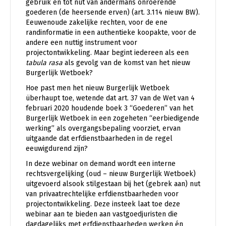
gebruik en tot nut van andermans onroerende
goederen (de heersende erven) (art. 3.114 nieuw BW).
Eeuwenoude zakelijke rechten, voor de ene
randinformatie in een authentieke koopakte, voor de
andere een nuttig instrument voor
projectontwikkeling. Maar begint iedereen als een
tabula rasa
als gevolg van de komst van het nieuw
Burgerlijk Wetboek?
Hoe past men het nieuw Burgerlijk Wetboek
überhaupt toe, wetende dat art. 37 van de Wet van 4
februari 2020 houdende boek 3 “Goederen” van het
Burgerlijk Wetboek in een zogeheten “eerbiedigende
werking” als overgangsbepaling voorziet, ervan
uitgaande dat erfdienstbaarheden in de regel
eeuwigdurend zijn?
In deze webinar on demand wordt een interne
rechtsvergelijking (oud – nieuw Burgerlijk Wetboek)
uitgevoerd alsook stilgestaan bij het (gebrek aan) nut
van privaatrechtelijke erfdienstbaarheden voor
projectontwikkeling. Deze insteek laat toe deze
webinar aan te bieden aan vastgoedjuristen die
dagdagelijks met erfdienstbaarheden werken én