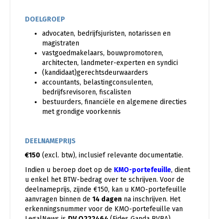
DOELGROEP
advocaten, bedrijfsjuristen, notarissen en
magistraten
vastgoedmakelaars, bouwpromotoren,
architecten, landmeter-experten en syndici
(kandidaat)gerechtsdeurwaarders
accountants, belastingconsulenten,
bedrijfsrevisoren, fiscalisten
bestuurders, financiële en algemene directies
met grondige voorkennis
DEELNAMEPRIJS
€150
(excl. btw), inclusief relevante documentatie.
Indien u beroep doet op de
KMO-portefeuille
, dient
u enkel het BTW-bedrag over te schrijven. Voor de
deelnameprijs, zijnde €150, kan u KMO-portefeuille
aanvragen binnen de
14 dagen
na inschrijven. Het
erkenningsnummer voor de KMO-portefeuille van
LegalNews is
DV.O222464
(Fides Ganda BVBA).