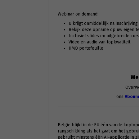
Webinar on demand:
U krijgt onmiddellijk na inschrijvin
Bekijk deze opname op uw eigen tem
Inclusief slides en uitgebreide cur
Video en audio van topkwaliteit
KMO portefeuille
Wen
Overw
ons
Abonn
België blijkt in de EU één van de koplop
rangschikking als het gaat om het gebr
gebruikt minstens één AI-applicatie in zij