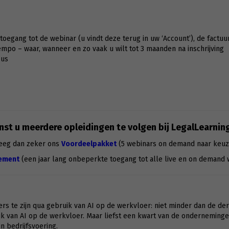
g toegang tot de webinar (u vindt deze terug in uw ‘Account’), de factuu
po – waar, wanneer en zo vaak u wilt tot 3 maanden na inschrijving
sus
st u meerdere opleidingen te volgen bij LegalLearnin
eeg dan zeker ons
Voordeelpakket
(5 webinars on demand naar keuz
ement
(een jaar lang onbeperkte toegang tot alle live en on demand 
ers te zijn qua gebruik van AI op de werkvloer: niet minder dan de d
uik van AI op de werkvloer. Maar liefst een kwart van de ondernemi
n bedrijfsvoering.