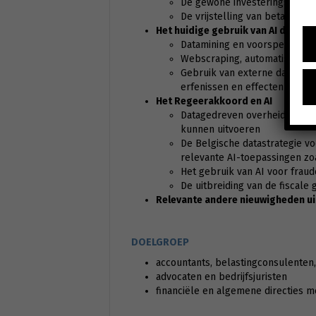
De gewone investeringsaftrek
De vrijstelling van betaling 
Het huidige gebruik van AI door de
Datamining en voorspellende 
Webscraping, automatisering 
Gebruik van externe databank
erfenissen en effectenreken
Het Regeerakkoord en AI
Datagedreven overheid: de fede
kunnen uitvoeren
De Belgische datastrategie vo
relevante AI-toepassingen zoa
Het gebruik van AI voor fraud
De uitbreiding van de fiscale
Relevante andere nieuwigheden u
DOELGROEP
accountants, belastingconsulenten, 
advocaten en bedrijfsjuristen
financiële en algemene directies 