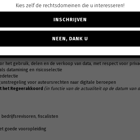
 en de investeringsaftrek voor onderzoek en ontwikkeling
Kies zelf de rechtsdomeinen die u interesseren!
van sociale bijdragen voor erkende onderzoekers in onderzoek en ontw
 fiscus
INSCHRIJVEN
risicoanalyses
en digitale communicatie
en, zoals het CAP-bankrekeningenregister, het UBO-register, informa
NEEN, DANK U
ingen…
rale overheid wil uiterlijk tegen 2030 alle transacties en interacties
or het gebruik, delen en de verkoop van data, met respect voor privacy
ls datamining en risicoselectie
edetectie
 gunstregeling voor auteursrechten naar digitale beroepen
it het Regeerakkoord
(in functie van de actualiteit op de datum van 
bedrijfsrevisoren, fiscalisten
met goede vooropleiding