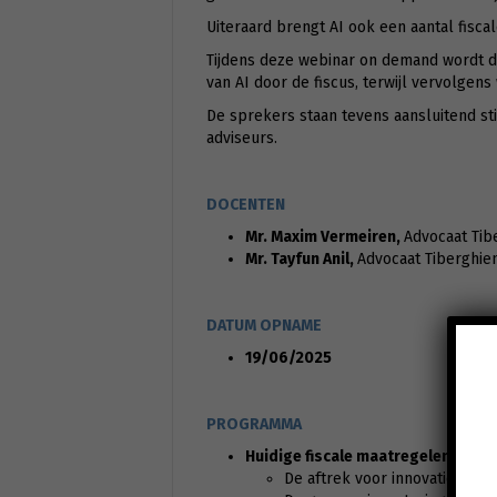
Uiteraard brengt AI ook een aantal fisc
Tijdens deze webinar on demand wordt da
van AI door de fiscus, terwijl vervolgens
De sprekers staan tevens aansluitend st
adviseurs.
DOCENTEN
Mr. Maxim Vermeiren,
Advocaat Tib
Mr. Tayfun Anil,
Advocaat Tiberghie
DATUM OPNAME
19/06/2025
PROGRAMMA
Huidige fiscale maatregelen die d
De aftrek voor innovatie-ink