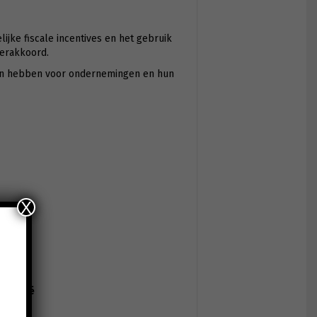
jke fiscale incentives en het gebruik
eerakkoord.
llen hebben voor ondernemingen en hun
X
n België