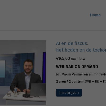
Home
AI en de fiscus:
het heden en de toek
€
165,00
excl. btw
WEBINAR ON DEMAND
Mr. Maxim Vermeiren en mr. Tayfu
2 uren / 2 punten
(OVB – IBJ – IT
Inschrijven