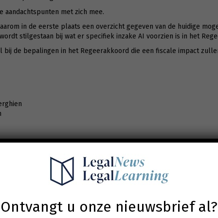
ale aandachtspunten met zich mee.
arom in de eerste plaats een overzicht gegeven van de huidige mogeli
 wordt stilgestaan bij wat er specifiek inzake AI voorzien is in het Reg
il bij de bepalingen in het Regeerakkoord die een fiscale impact zu
erghien
n
e ontwikkeling van AI binnen bedrijven ondersteunen en stimuleren i
Ontvangt u onze nieuwsbrief al?
omsten