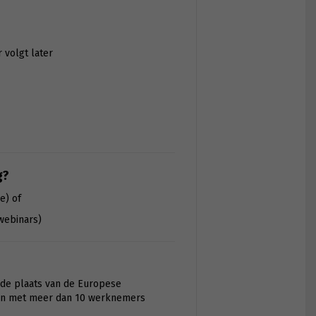
r volgt later
g?
e) of
webinars)
erde plaats van de Europese
ngen met meer dan 10 werknemers