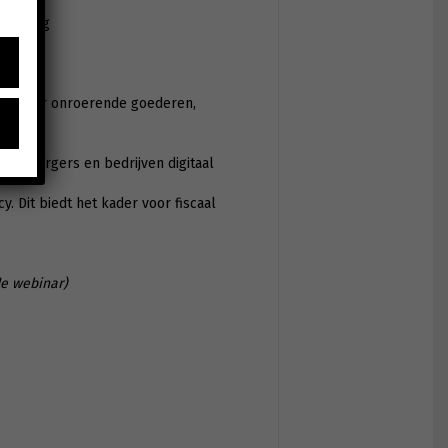
ikkeling
tie over onroerende goederen,
 met burgers en bedrijven digitaal
. Dit biedt het kader voor fiscaal
de webinar)