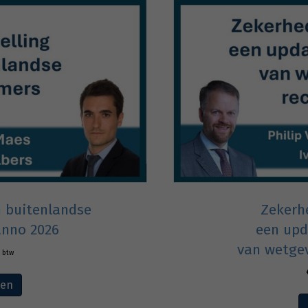
n buitenlandse
Zekerh
nno 2026
een upd
van wetgev
. btw
ven