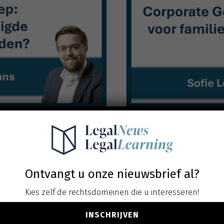
gen onder de loep:
Corporate Govern
omstandigheden?
. btw
Ontvangt u onze nieuwsbrief al?
ven
Kies zelf de rechtsdomeinen die u interesseren!
INSCHRIJVEN