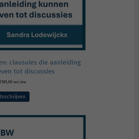
en: clausules die aanleiding
ven tot discussies
€
165,00
excl. btw
Inschrijven