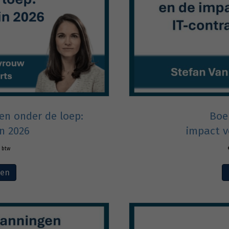
n onder de loep:
Boe
n 2026
impact v
. btw
ven