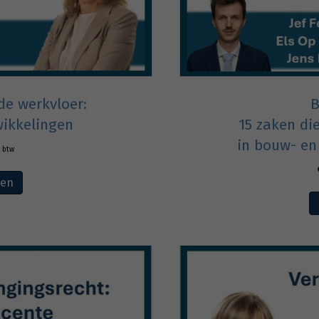
de werkvloer:
B
wikkelingen
15 zaken di
in bouw- en
. btw
ven