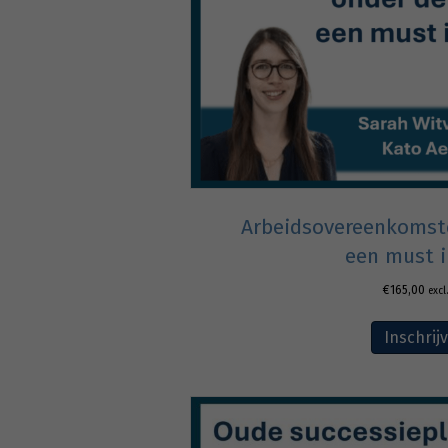
Arbeidsovereenkomste
een must i
€
165,00
excl
Inschrij