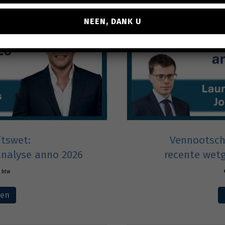
NEEN, DANK U
itswet:
Vennootsch
analyse anno 2026
recente wetg
. btw
ven