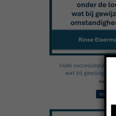
Oude successieplannin
wat bij gewijzigde 
€
165,00
excl
Inschrij