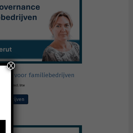
X
ance voor familiebedrijven
€
165,00
excl. btw
Inschrijven