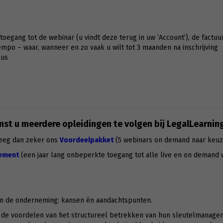
g toegang tot de webinar (u vindt deze terug in uw ‘Account’), de factuu
po – waar, wanneer en zo vaak u wilt tot 3 maanden na inschrijving
sus
st u meerdere opleidingen te volgen bij LegalLearnin
eeg dan zeker ons
Voordeelpakket
(5 webinars on demand naar keuz
ement
(een jaar lang onbeperkte toegang tot alle live en on demand 
n de onderneming: kansen én aandachtspunten.
 voordelen van het structureel betrekken van hun sleutelmanagement