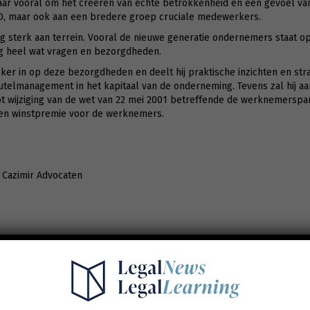
aar vooral om het creëren van echte betrokkenheid en een gevoel va
FO, maar ook aan een bredere groep cruciale medewerkers.
g sterk aan terrein. Vooral de nieuwe generatie ondernemers staat o
og heel wat vragen en bezorgdheden.
er in op deze bezorgdheden en deelt hij praktische inzichten en str
utelmanagement in het kapitaal van de onderneming. Tevens zal hij a
 wijziging van de wet van 22 mei 2001 betreffende de werknemersparti
een winstpremie voor de werknemers.
 Cazimir Advocaten