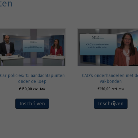
ten
CAO’s onderhandelen met d
Car policies: 15 aandachtspunten
vakbonden
onder de loep
€
150,00
€
150,00
excl. btw
excl. btw
Inschrijven
Inschrijven