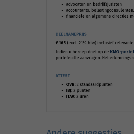
advocaten en bedrijfsjuristen
accountants, belastingconsulenten, 
financiële en algemene directies 
DEELNAMEPRIJS
€ 165
(excl. 21% btw) inclusief relevant
Indien u beroep doet op de
KMO-portefe
portefeuille aanvragen. Het erkennings
ATTEST
OVB:
2 standaardpunten
IBJ:
2 punten
ITAA:
2 uren
Andere suggesties…