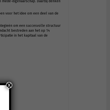
n mede-eigenaarschap. Daarbij denken
pen voor het idee om een deel van de
ategieën om een succesvolle structuur
andacht bestreden aan het op 14
cipatie in het kapitaal van de
X