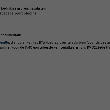
bedrijfsrevisoren, fiscalisten
met goede vooropleiding
e documentatie.
uille
, dient u enkel het BTW-bedrag over te schrijven. Voor de deeln
nummer voor de KMO-portefeuille van LegalLearning is DV.O222464 (F