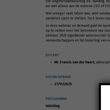
om langetermijnbeloning en -binding, m
we niet alleen aan de externe CEO of C
Wat vroeger vaak taboe was, wint vandaa
aandelen open te stellen. Toch leven n
In deze webinar on demand gaat de sprek
op te zetten voor het betrekken van sle
oktober 2025 ingediende wetsvoorstel tot
vennootschappen en tot instelling van 
DOCENT
Mr. Francis van der Haert,
advocaat
DATUM OPNAME
27/11/2025
PROGRAMMA
Inleiding