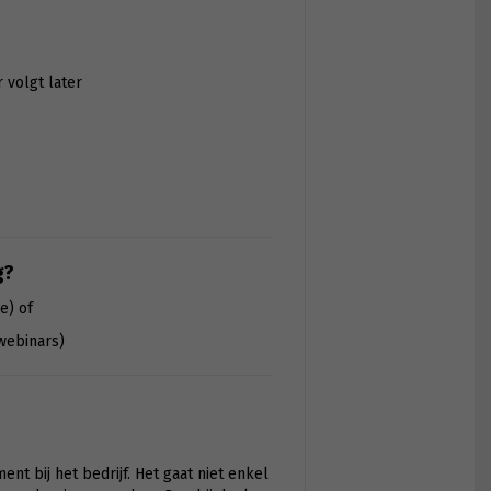
r volgt later
g?
e) of
webinars)
 bij het bedrijf. Het gaat niet enkel