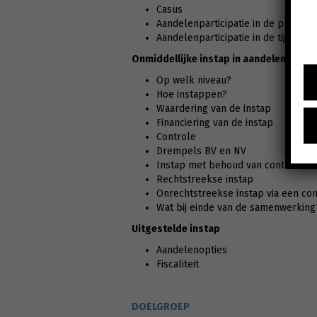
Casus
Aandelenparticipatie in de praktijk
Aandelenparticipatie in de tijd
Onmiddellijke instap in aandelen
Op welk niveau?
Hoe instappen?
Waardering van de instap
Financiering van de instap
Controle
Drempels BV en NV
Instap met behoud van controle
Rechtstreekse instap
Onrechtstreekse instap via een con
Wat bij einde van de samenwerking
Uitgestelde instap
Aandelenopties
Fiscaliteit
DOELGROEP