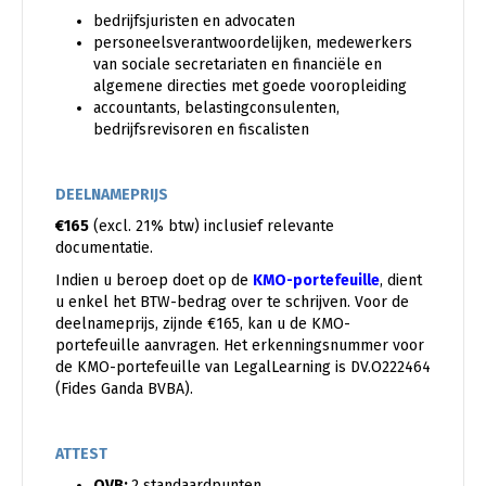
bedrijfsjuristen en advocaten
personeelsverantwoordelijken, medewerkers
van sociale secretariaten en financiële en
algemene directies met goede vooropleiding
accountants, belastingconsulenten,
bedrijfsrevisoren en fiscalisten
DEELNAMEPRIJS
€165
(excl. 21% btw) inclusief relevante
documentatie.
Indien u beroep doet op de
KMO-portefeuille
, dient
u enkel het BTW-bedrag over te schrijven. Voor de
deelnameprijs, zijnde €165, kan u de KMO-
portefeuille aanvragen. Het erkenningsnummer voor
de KMO-portefeuille van LegalLearning is DV.O222464
(Fides Ganda BVBA).
ATTEST
OVB:
2 standaardpunten