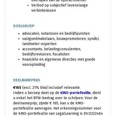
overlijden van de opdrachtnemer
Verbod op subjectief levenslange
verbintenissen
DOELGROEP
advocaten, notarissen en bedrijfsjuristen
vastgoedmakelaars, bouwpromotoren, syndici,
landmeter-experten
accountants, belastingconsulenten,
bedrijfsrevisoren, fiscalisten
financiële en algemene directies met goede
vooropleiding
DEELNAMEPRIJS
€165
(excl. 21% btw) inclusief relevante.
Indien u beroep doet op de
KMO-portefeuille
, dient
u enkel het BTW-bedrag over te schrijven. Voor de
deelnameprijs, zijnde € 165, kan u de KMO-
portefeuille aanvragen. Het erkenningsnummer voor
de KMO-portefeuille van LegalLearning is DV.O222464