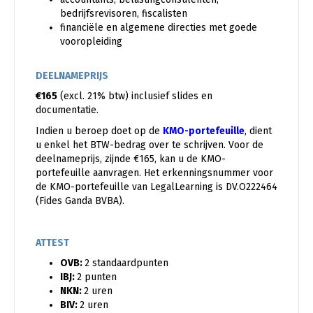
bedrijfsrevisoren, fiscalisten
financiële en algemene directies met goede
vooropleiding
DEELNAMEPRIJS
€165
(excl. 21% btw) inclusief slides en
documentatie.
Indien u beroep doet op de
KMO-portefeuille
, dient
u enkel het BTW-bedrag over te schrijven. Voor de
deelnameprijs, zijnde €165, kan u de KMO-
portefeuille aanvragen. Het erkenningsnummer voor
de KMO-portefeuille van LegalLearning is DV.O222464
(Fides Ganda BVBA).
ATTEST
OVB:
2 standaardpunten
IBJ:
2 punten
NKN:
2 uren
BIV:
2 uren