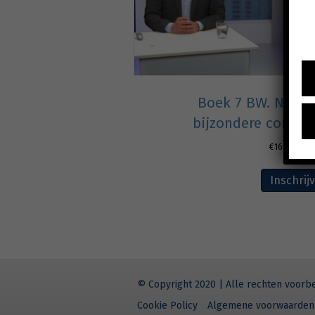
Boek 7 BW. Nieuw
bijzondere contra
€
165,00
excl
Inschrij
© Copyright 2020 | Alle rechten voor
Cookie Policy
Algemene voorwaarden