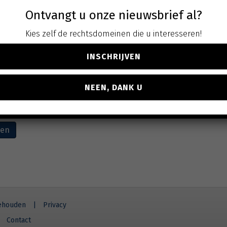
Ontvangt u onze nieuwsbrief al?
Kies zelf de rechtsdomeinen die u interesseren!
INSCHRIJVEN
e regels voor
cten op komst
NEEN, DANK U
. btw
ven
behouden
|
Privacy
Contact