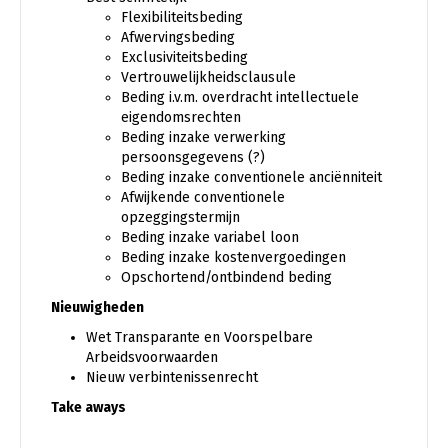
Flexibiliteitsbeding
Afwervingsbeding
Exclusiviteitsbeding
Vertrouwelijkheidsclausule
Beding i.v.m. overdracht intellectuele
eigendomsrechten
Beding inzake verwerking
persoonsgegevens (?)
Beding inzake conventionele anciënniteit
Afwijkende conventionele
opzeggingstermijn
Beding inzake variabel loon
Beding inzake kostenvergoedingen
Opschortend/ontbindend beding
Nieuwigheden
Wet Transparante en Voorspelbare
Arbeidsvoorwaarden
Nieuw verbintenissenrecht
Take aways