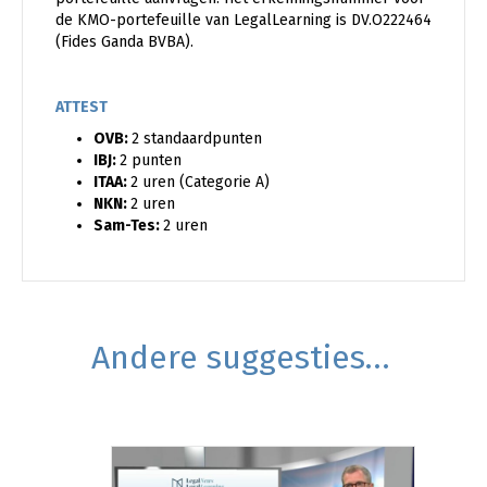
de KMO-portefeuille van LegalLearning is DV.O222464
(Fides Ganda BVBA).
ATTEST
OVB:
2 standaardpunten
IBJ:
2 punten
ITAA:
2 uren (Categorie A)
NKN:
2 uren
Sam-Tes:
2 uren
Andere suggesties…