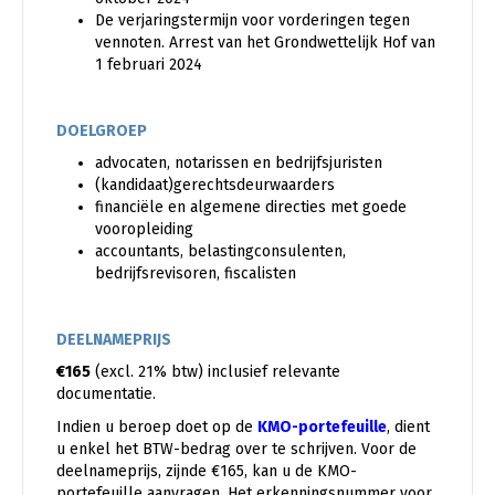
De verjaringstermijn voor vorderingen tegen
vennoten. Arrest van het Grondwettelijk Hof van
1 februari 2024
DOELGROEP
advocaten, notarissen en bedrijfsjuristen
(kandidaat)gerechtsdeurwaarders
financiële en algemene directies met goede
vooropleiding
accountants, belastingconsulenten,
bedrijfsrevisoren, fiscalisten
DEELNAMEPRIJS
€165
(excl. 21% btw) inclusief relevante
documentatie.
Indien u beroep doet op de
KMO-portefeuille
, dient
u enkel het BTW-bedrag over te schrijven. Voor de
deelnameprijs, zijnde €165, kan u de KMO-
portefeuille aanvragen. Het erkenningsnummer voor