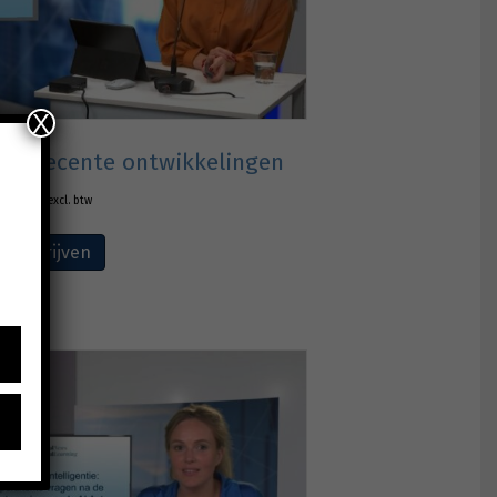
X
ten: recente ontwikkelingen
€
165,00
excl. btw
Inschrijven