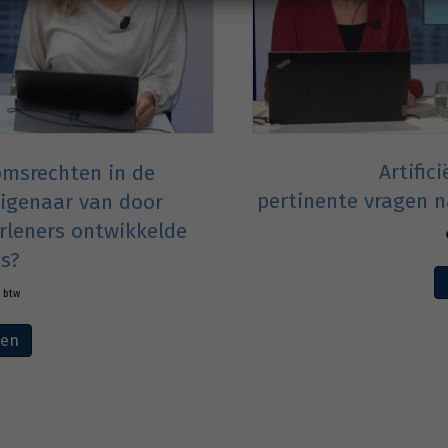
Artifici
omsrechten in de
pertinente vragen n
eigenaar van door
rleners ontwikkelde
es?
. btw
ven