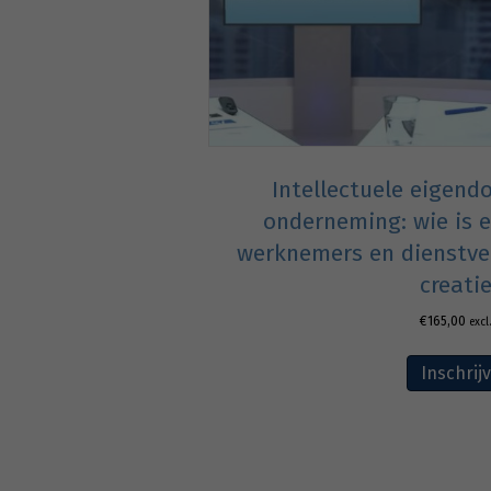
Intellectuele eigend
onderneming: wie is 
werknemers en dienstve
creati
€
165,00
excl
Inschrij