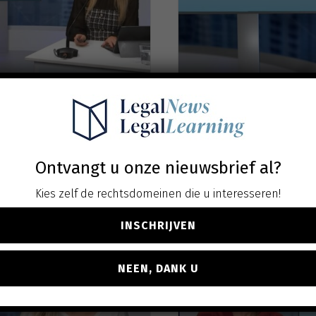
gsector:
Intellectuele rech
els ons nog?
. btw
Ontvangt u onze nieuwsbrief al?
ven
Kies zelf de rechtsdomeinen die u interesseren!
INSCHRIJVEN
NEEN, DANK U