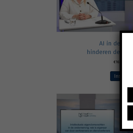
AI in de zor
hinderen de reg
€
165,00
excl
Inschrij