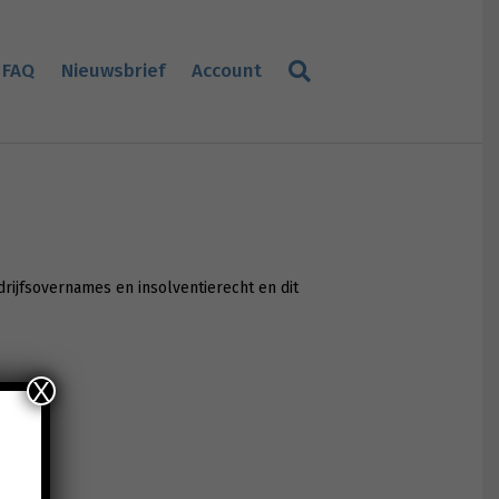
FAQ
Nieuwsbrief
Account
rijfsovernames en insolventierecht en dit
X