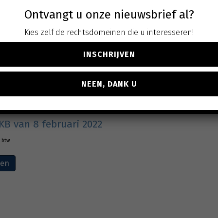
Ontvangt u onze nieuwsbrief al?
Kies zelf de rechtsdomeinen die u interesseren!
INSCHRIJVEN
NEEN, DANK U
 van zaken – De wet
 KB van 8 februari 2022
. btw
ven