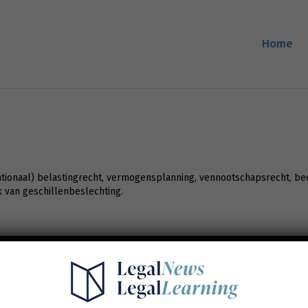
Home
nationaal) belastingrecht, vermogensplanning, vennootschapsrecht, bed
k van geschillenbeslechting.