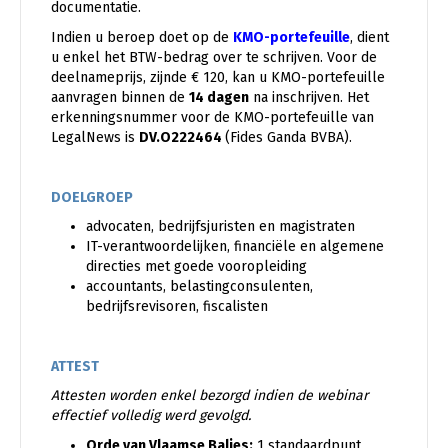
documentatie.
Indien u beroep doet op de
KMO-portefeuille
, dient
u enkel het BTW-bedrag over te schrijven. Voor de
deelnameprijs, zijnde € 120, kan u KMO-portefeuille
aanvragen binnen de
14 dagen
na inschrijven. Het
erkenningsnummer voor de KMO-portefeuille van
LegalNews is
DV.O222464
(Fides Ganda BVBA).
DOELGROEP
advocaten, bedrijfsjuristen en magistraten
IT-verantwoordelijken, financiële en algemene
directies met goede vooropleiding
accountants, belastingconsulenten,
bedrijfsrevisoren, fiscalisten
ATTEST
Attesten worden enkel bezorgd indien de webinar
effectief volledig werd gevolgd.
Orde van Vlaamse Balies:
1 standaardpunt