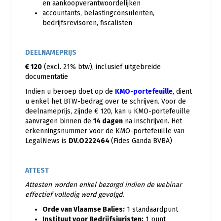
en aankoopverantwoordelijken
accountants, belastingconsulenten,
bedrijfsrevisoren, fiscalisten
DEELNAMEPRIJS
€ 120
(excl. 21% btw), inclusief uitgebreide
documentatie
Indien u beroep doet op de
KMO-portefeuille
, dient
u enkel het BTW-bedrag over te schrijven. Voor de
deelnameprijs, zijnde € 120, kan u KMO-portefeuille
aanvragen binnen de
14 dagen
na inschrijven. Het
erkenningsnummer voor de KMO-portefeuille van
LegalNews is
DV.O222464
(Fides Ganda BVBA)
ATTEST
Attesten worden enkel bezorgd indien de webinar
effectief volledig werd gevolgd.
Orde van Vlaamse Balies:
1 standaardpunt
Instituut voor Bedrijfsjuristen:
1 punt