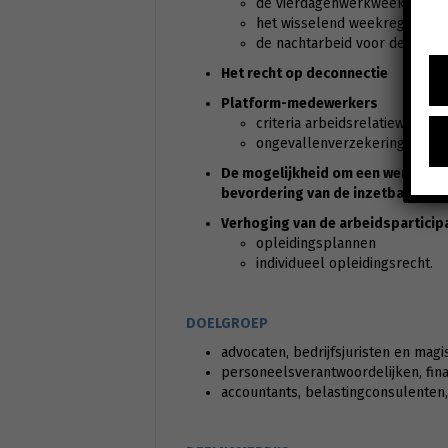
de vierdagenwerkweek
het wisselend weekregime
de nachtarbeid voor de e-co
Het recht op deconnectie
Platform-medewerkers
criteria arbeidsrelatiewet
ongevallenverzekering
De mogelijkheid om een werknemer 
bevordering van de inzetbaarheid
Verhoging van de arbeidsparticipa
opleidingsplannen
individueel opleidingsrecht.
DOELGROEP
advocaten, bedrijfsjuristen en magi
personeelsverantwoordelijken, fin
accountants, belastingconsulenten, 