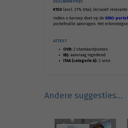
DEELNAMEPRIJS
€150
(excl. 21% btw), inclusief relevant
Indien u beroep doet op de
KMO-portefe
portefeuille aanvragen. Het erkennings
ATTEST
OVB:
2 standaardpunten
IBJ:
aanvraag ingediend
ITAA (categorie A):
2 uren
Andere suggesties…