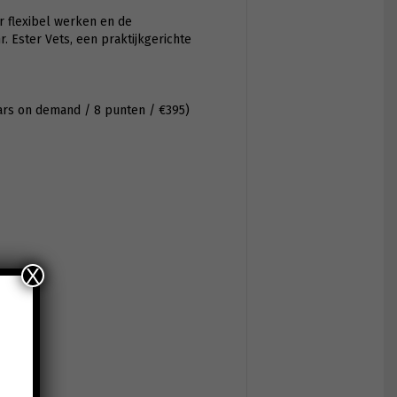
r flexibel werken en de
. Ester Vets, een praktijkgerichte
rs on demand / 8 punten / €395)
X