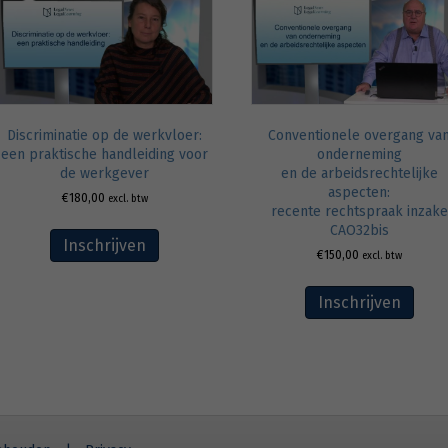
Discriminatie op de werkvloer:
Conventionele overgang va
een praktische handleiding voor
onderneming
de werkgever
en de arbeidsrechtelijke
aspecten:
€
180,00
excl. btw
recente rechtspraak inzake
CAO32bis
Inschrijven
€
150,00
excl. btw
Inschrijven