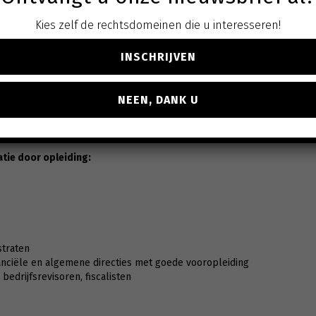
Kies zelf de rechtsdomeinen die u interesseren!
mmerce
INSCHRIJVEN
NEEN, DANK U
tijdens een opzeggingstermijn ter beschikking te stellen in het ka
 van werknemers via een ontslagpakket
.
tie door opleiding:
straten
anciële en algemene directies met goede vooropleiding
bedrijfsrevisoren, fiscalisten