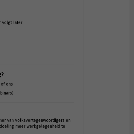
r volgt later
g?
 of ons
binars)
mer van Volksvertegenwoordigers en
bedoeling meer werkgelegenheid te