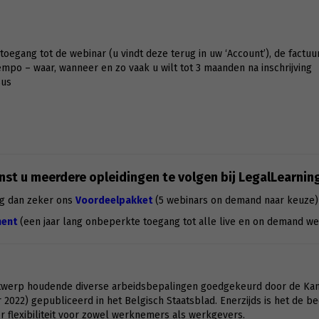
g toegang tot de webinar (u vindt deze terug in uw ‘Account’), de factuu
po – waar, wanneer en zo vaak u wilt tot 3 maanden na inschrijving
sus
st u meerdere opleidingen te volgen bij LegalLearnin
g dan zeker ons
Voordeelpakket
(5 webinars on demand naar keuze)
ent
(een jaar lang onbeperkte toegang tot alle live en on demand we
twerp houdende diverse arbeidsbepalingen goedgekeurd door de Ka
2022) gepubliceerd in het Belgisch Staatsblad. Enerzijds is het de 
r flexibiliteit voor zowel werknemers als werkgevers.