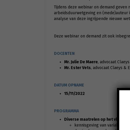
Tijdens deze webinar on demand geven mr
arbeidsduurwetgeving en (mede)auteur is 
analyse van deze ingrijpende nieuwe wet
Deze webinar on demand zit ook inbegr
DOCENTEN
Mr. Julie De Maere
, advocaat Claey
Mr. Ester Vets
, advocaat Claeys & 
DATUM OPNAME
15/11/2022
PROGRAMMA
Diverse maatrelen op het vlak van
kennisgeving van variabele de