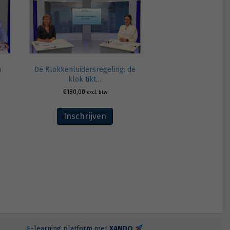
De Klokkenluidersregeling: de
n
klok tikt…
€
180,00
excl. btw
Inschrijven
E-learning platform met
XANDO