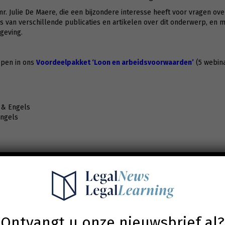
. Julie De Maere, die een bijzondere interesse heeft voor vragen ove
van verschillende publicaties en artikelen over dit onderwerp, en mr
geving.
epen in ons
Voordeelpakket ‘Loon en arbeidsvoorwaarden’
(5 webina
s & Engels
Engels
 arbeidsduur:
eltijdse uurroosters
Ontvangt u onze nieuwsbrief al?