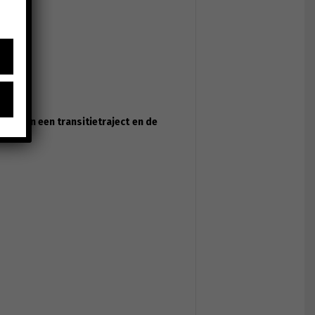
der van een transitietraject
en d
e