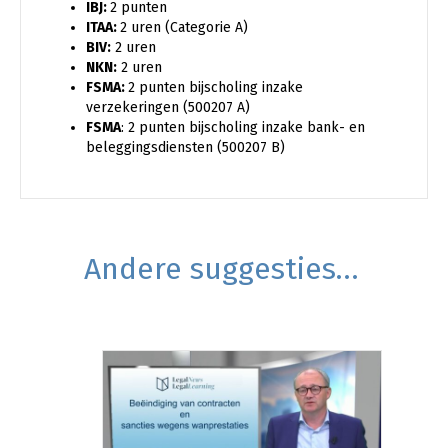
IBJ:
2 punten
ITAA:
2 uren (Categorie A)
BIV:
2 uren
NKN:
2 uren
FSMA:
2 punten bijscholing inzake
verzekeringen (500207 A)
FSMA
: 2 punten bijscholing inzake bank- en
beleggingsdiensten (500207 B)
Andere suggesties…