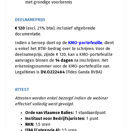
met grondige voorkennis
DEELNAMEPRIJS
€ 120
(excl. 21% btw), inclusief uitgebreide
documentatie.
Indien u beroep doet op de
KMO-portefeuille
, dient
u enkel het BTW-bedrag over te schrijven. Voor de
deelnameprijs, zijnde € 120, kan u KMO-portefeuille
aanvragen binnen de
14 dagen
na inschrijven. Het
erkenningsnummer voor de KMO-portefeuille van
LegalNews is
DV.O222464
(Fides Ganda BVBA)
ATTEST
Attesten worden enkel bezorgd indien de webinar
effectief volledig werd gevolgd.
Orde van Vlaamse Balies:
1 standaardpunt
Instituut voor Bedrijfsjuristen:
1 punt
NKN:
1,5 uren
ITAA (Categorie A):
1,5 uren