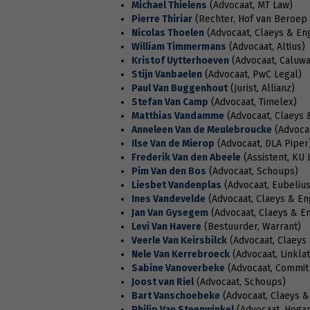
Michael Thielens
(Advocaat, MT Law)
Pierre Thiriar
(Rechter, Hof van Beroep
Nicolas Thoelen
(Advocaat, Claeys & En
William Timmermans
(Advocaat, Altius)
Kristof Uytterhoeven
(Advocaat, Caluwa
Stijn Vanbaelen
(Advocaat, PwC Legal)
Paul Van Buggenhout
(Jurist, Allianz)
Stefan Van Camp
(Advocaat, Timelex)
Matthias Vandamme
(Advocaat, Claeys 
Anneleen Van de Meulebroucke
(Advocaa
Ilse Van de Mierop
(Advocaat, DLA Piper
Frederik Van den Abeele
(Assistent, KU 
Pim Van den Bos
(Advocaat, Schoups)
Liesbet Vandenplas
(Advocaat, Eubelius
Ines Vandevelde
(Advocaat, Claeys & En
Jan Van Gysegem
(Advocaat, Claeys & E
Levi Van Havere
(Bestuurder, Warrant)
Veerle Van Keirsbilck
(Advocaat, Claeys
Nele Van Kerrebroeck
(Advocaat, Linklat
Sabine Vanoverbeke
(Advocaat, Commit
Joost van Riel
(Advocaat, Schoups)
Bart Vanschoebeke
(Advocaat, Claeys &
Philip Van Steenwinkel
(Advocaat, Hogan