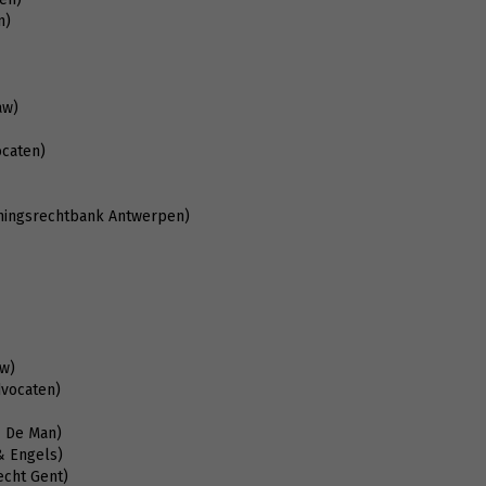
n)
aw)
ocaten)
mingsrechtbank Antwerpen)
aw)
dvocaten)
– De Man)
& Engels)
echt Gent)