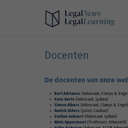
Docenten
De docenten van onze web
Bart Adriaens
(Advocaat, Claeys & Enge
Kato Aerts
(Advocaat, Lydian)
Simon Albers
(Advocaat, Claeys & Engel
Annick Alders
(Jurist, Cautius)
Eveline Ankaert
(Advocaat, Lydian)
Niels Appermont
(Professor, UHasselt)
Ayfer Aydogan
(Advocaat, ECGB Advocat