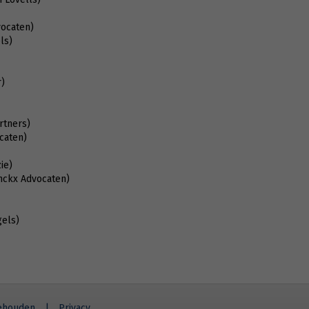
vocaten)
ls)
)
rtners)
caten)
ie)
nckx Advocaten)
gels)
behouden
|
Privacy