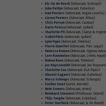
Els Op de Beeck
(Advocaat, Schoups)
Joke Pattyn
(Advocaat, Eubelius)
Ivan Peeters
(Advocaat, Hogan Lovells)
Lieven Peeters
(Advocaat, Altius)
Chris Persyn
(Advocaat, Cautius)
Dario Petosa
(Advocaat, Lydian)
Charlotte Pil
(Advocaat, Claeys & Engels
Isabel Plets
(Advocaat, Lydian)
Lynn Pype
(Advocaat, Timelex)
Pierre Queritet
(Advocaat, PwC Legal)
Vanessa Ramon
(Advocaat, Cygnus Advo
Lore Rammeloo
(Advocaat, Crivits legal)
Ruben Roex
(Advocaat, Timelex)
Jos Ruysseveldt
(Advocaat, Jos Ruyssev
Charlotte Sas
(Advocaat, DLA Piper)
Vincent Sagaert
(Advocaat, Eubelius)
Marco Schoups
(Advocaat, Schoups)
Eveline Smet
(Jurist, aternio)
Nele Somers
(Advocaat, Artes)
Reinhard Steennot
(Professor, UGent)
Thijs Tanghe
(Advocaat, Eubelius)
Peter Teerlinck
(Advocaat, & De Bandt)