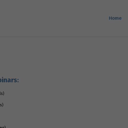
Home
inars:
ls)
s)
en)