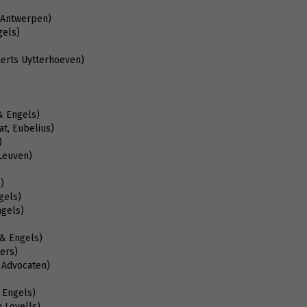
 Antwerpen)
gels)
erts Uytterhoeven)
& Engels)
t, Eubelius)
)
Leuven)
)
gels)
ngels)
 & Engels)
ers)
 Advocaten)
 Engels)
 Lovells)