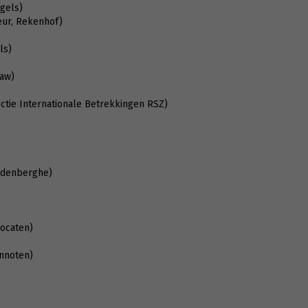
gels)
eur, Rekenhof)
ls)
Law)
ctie Internationale Betrekkingen RSZ)
ndenberghe)
vocaten)
nnoten)