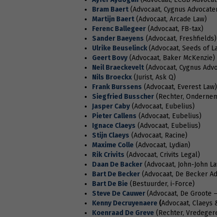
Bram Baert
(Advocaat, Cygnus Advocate
Martijn Baert
(Advocaat, Arcade Law)
Ferenc Ballegeer
(Advocaat, FB-tax)
Sander Baeyens
(Advocaat, Freshfields)
Ulrike Beuselinck
(Advocaat, Seeds of L
Geert Bovy
(Advocaat, Baker McKenzie)
Neil Braeckevelt
(Advocaat, Cygnus Adv
Nils Broeckx
(Jurist, Ask Q)
Frank Burssens
(Advocaat, Everest Law)
Siegfried Busscher
(Rechter, Onderne
Jasper Caby
(Advocaat, Eubelius)
Pieter Callens
(Advocaat, Eubelius)
Ignace Claeys
(Advocaat, Eubelius)
Stijn Claeys
(Advocaat, Racine)
Maxime Colle
(Advocaat, Lydian)
Rik Crivits
(Advocaat, Crivits Legal)
Daan De Backer
(Advocaat, John-John L
Bart De Becker
(Advocaat, De Becker A
Bart De Bie
(Bestuurder, i-Force)
Steve De Cauwer
(Advocaat, De Groote 
Kenny Decruyenaere
(
Advocaat, Claeys 
Koenraad De Greve
(Rechter, Vredeger