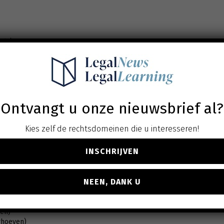
els)
en)
ens & Partners)
Ontvangt u onze nieuwsbrief al?
al)
Kies zelf de rechtsdomeinen die u interesseren!
INSCHRIJVEN
s)
NEEN, DANK U
 voor Financiële Informatieverwerking)
en)
rhoeven)