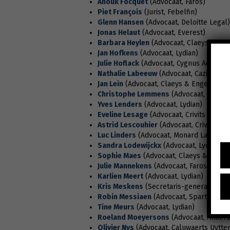
Anouk Focquet
(Advocaat, Faros)
Piet François
(Jurist, Febelfin)
Glenn Hansen
(Advocaat, Deloitte Legal)
Jonas Helaut
(Advocaat, Everest)
Barbara Heylen
(Advocaat, Claeys & Eng
Jan Hofkens
(Advocaat, Lydian)
Julie Hoflack
(Advocaat, Cygnus Advocat
Nathalie Labeeuw
(Advocaat, Cazimir)
Jan Lein
(Advocaat, Claeys & Engels)
Christophe Lemmens
(Advocaat, Dewall
Yves Lenders
(Advocaat, Lydian)
Eveline Lesage
(Advocaat, Crivits Legal)
Astrid Lescouhier
(Advocaat, Crivits Leg
Luc Linders
(Advocaat, Monard Law)
Sandra Lodewijckx
(Advocaat, Lydian)
Sophie Maes
(Advocaat, Claeys & Engel
Julie Mannekens
(Advocaat, Faros)
Karlien Meert
(Advocaat, Lydian)
Kris Meskens
(Secretaris-generaal, Cel
Robin Messiaen
(Advocaat, Spartax)
Tine Meurs
(Advocaat, Lydian)
Roeland Moeyersons
(Advocaat, Anders
Olivier Nys
(Advocaat, Caluwaerts Uytte