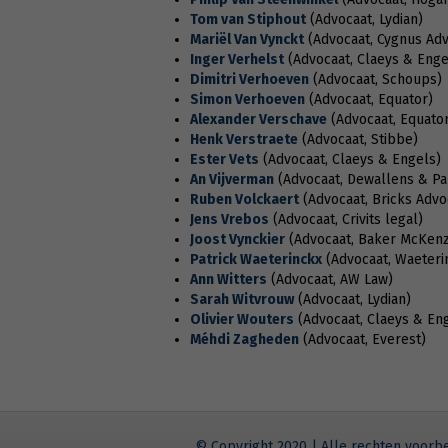
Tom van Stiphout
(Advocaat, Lydian)
Mariël Van Vynckt
(Advocaat, Cygnus Ad
Inger Verhelst
(Advocaat, Claeys & Enge
Dimitri Verhoeven
(Advocaat, Schoups)
Simon Verhoeven
(Advocaat, Equator)
Alexander Verschave
(Advocaat, Equator
Henk Verstraete
(Advocaat, Stibbe)
Ester Vets
(Advocaat, Claeys & Engels)
An Vijverman
(Advocaat, Dewallens & Pa
Ruben Volckaert
(Advocaat, Bricks Advo
Jens Vrebos
(Advocaat, Crivits legal)
Joost Vynckier
(Advocaat, Baker McKenz
Patrick Waeterinckx
(Advocaat, Waeteri
Ann Witters
(Advocaat, AW Law)
Sarah Witvrouw
(Advocaat, Lydian)
Olivier Wouters
(Advocaat, Claeys & En
Méhdi Zagheden
(Advocaat, Everest)
© Copyright 2020 | Alle rechten voor