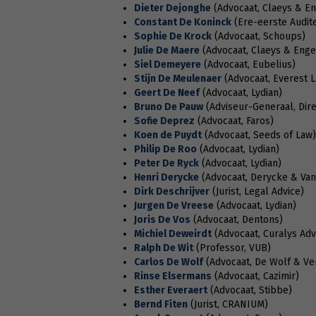
Dieter Dejonghe
(Advocaat, Claeys & En
Constant De Koninck
(Ere-eerste Audit
Sophie De Krock
(Advocaat, Schoups)
Julie De Maere
(Advocaat, Claeys & Enge
Siel Demeyere
(Advocaat, Eubelius)
Stijn De Meulenaer
(Advocaat, Everest 
Geert De Neef
(Advocaat, Lydian)
Bruno De Pauw
(Adviseur-Generaal, Dire
Sofie Deprez
(Advocaat, Faros)
Koen de Puydt
(Advocaat, Seeds of Law)
Philip De Roo
(Advocaat, Lydian)
Peter De Ryck
(Advocaat, Lydian)
Henri Derycke
(Advocaat, Derycke & Va
Dirk Deschrijver
(Jurist, Legal Advice)
Jurgen De Vreese
(Advocaat, Lydian)
Joris De Vos
(Advocaat, Dentons)
Michiel Deweirdt
(Advocaat, Curalys Ad
Ralph De Wit
(Professor, VUB)
Carlos De Wolf
(Advocaat, De Wolf & Ve
Rinse Elsermans
(Advocaat, Cazimir)
Esther Everaert
(Advocaat, Stibbe)
Bernd Fiten
(Jurist, CRANIUM)