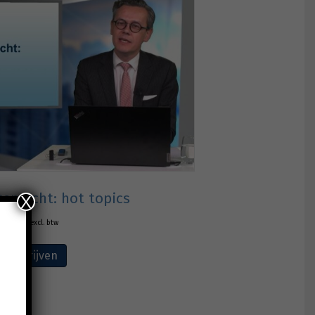
nrecht: hot topics
X
€
165,00
excl. btw
Inschrijven