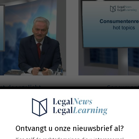
t doorgelicht
Consumente
tijkgerichte vragen
. btw
ven
Ontvangt u onze nieuwsbrief al?