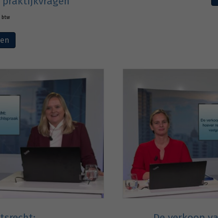
 praktijkvragen
. btw
ven
tsrecht:
De verkoop va