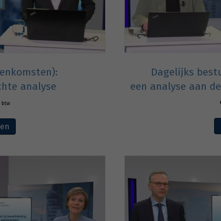
Dagelijks best
enkomsten):
een analyse aan de
chte analyse
. btw
ven