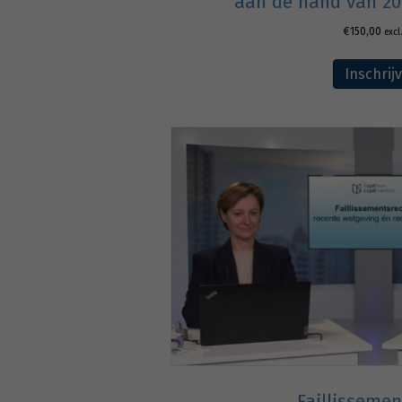
aan de hand van 20
€
150,00
excl
Inschrij
Faillissemen