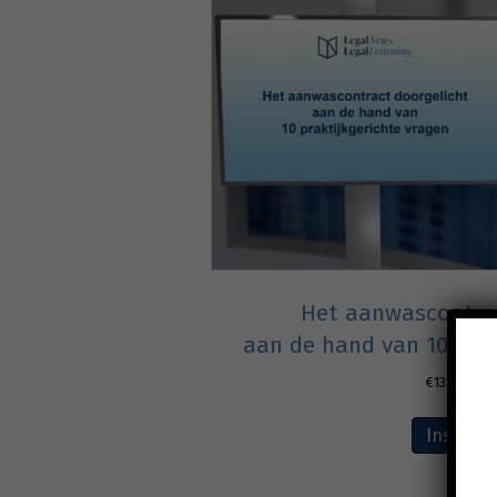
Het aanwascontrac
aan de hand van 10 prak
€
135,00
excl
Inschrij