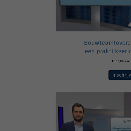
Bouwteam(overe
een praktijkgeri
€
165,00
excl
Inschrij