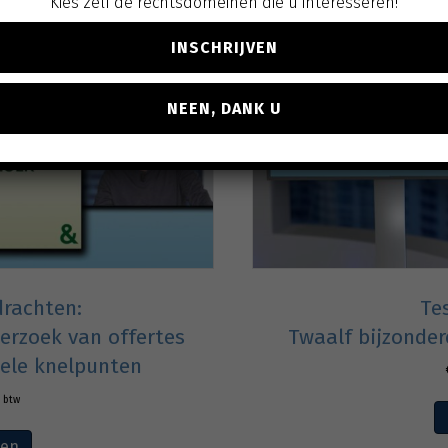
Kies zelf de rechtsdomeinen die u interesseren!
INSCHRIJVEN
NEEN, DANK U
rachten:
Te
erzoek van offertes
Twaalf bijzonder
uele knelpunten
. btw
ven