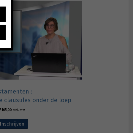
stamenten :
e clausules onder de loep
€
165,00
excl. btw
Inschrijven