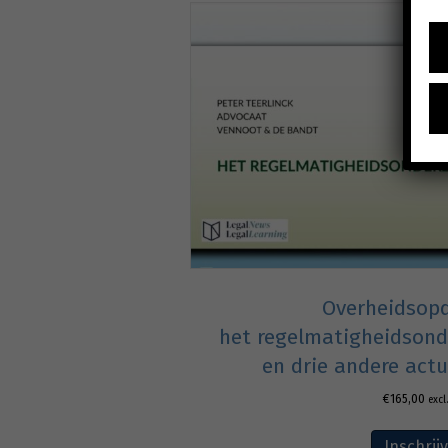
Overheidsopd
het regelmatigheidsond
en drie andere act
€
165,00
excl
Inschrij