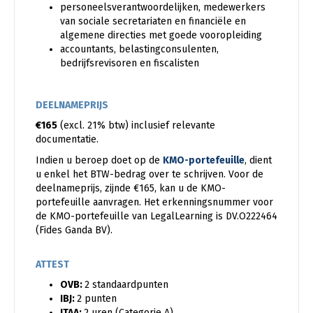
personeelsverantwoordelijken, medewerkers
van sociale secretariaten en financiële en
algemene directies met goede vooropleiding
accountants, belastingconsulenten,
bedrijfsrevisoren en fiscalisten
DEELNAMEPRIJS
€165
(excl. 21% btw) inclusief relevante
documentatie.
Indien u beroep doet op de
KMO-portefeuille
, dient
u enkel het BTW-bedrag over te schrijven. Voor de
deelnameprijs, zijnde €165, kan u de KMO-
portefeuille aanvragen. Het erkenningsnummer voor
de KMO-portefeuille van LegalLearning is DV.O222464
(Fides Ganda BV).
ATTEST
OVB:
2 standaardpunten
IBJ:
2 punten
ITAA:
2 uren (Categorie A)