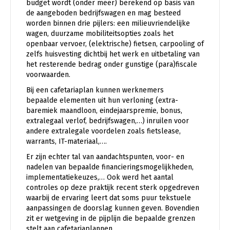
budget wordt (onder meer) berekend op basis van
de aangeboden bedrijfswagen en mag besteed
worden binnen drie pijlers: een milieuvriendelijke
wagen, duurzame mobiliteitsopties zoals het
openbaar vervoer, (elektrische) fietsen, carpooling of
zelfs huisvesting dichtbij het werk en uitbetaling van
het resterende bedrag onder gunstige (para)fiscale
voorwaarden.
Bij een cafetariaplan kunnen werknemers
bepaalde elementen uit hun verloning (extra-
baremiek maandloon, eindejaarspremie, bonus,
extralegaal verlof, bedrijfswagen,…) inruilen voor
andere extralegale voordelen zoals fietslease,
warrants, IT-materiaal,….
Er zijn echter tal van aandachtspunten, voor- en
nadelen van bepaalde financieringsmogelijkheden,
implementatiekeuzes,… Ook werd het aantal
controles op deze praktijk recent sterk opgedreven
waarbij de ervaring leert dat soms puur tekstuele
aanpassingen de doorslag kunnen geven. Bovendien
zit er wetgeving in de pijplijn die bepaalde grenzen
stelt aan cafetariaplannen.