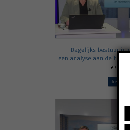
Dagelijks bestuur in
een analyse aan de hand 
€
165,00
excl
Inschrij