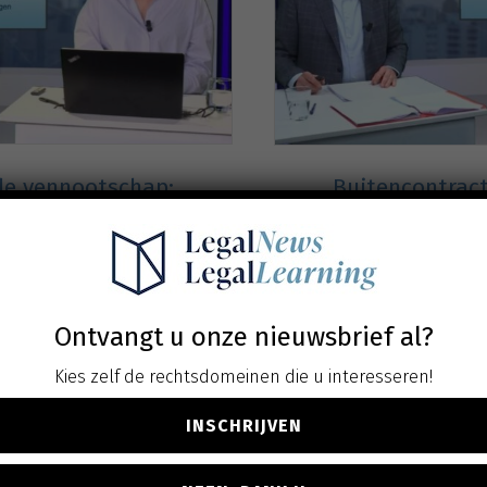
 de vennootschap:
Buitencontract
van 18 praktijkvragen
het nieuwe
. btw
ven
Ontvangt u onze nieuwsbrief al?
Kies zelf de rechtsdomeinen die u interesseren!
INSCHRIJVEN