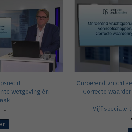
psrecht:
Onroerend vruchtg
ente wetgeving én
Correcte waarder
raak
Vijf speciale 
. btw
ven