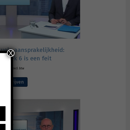
uele aansprakelijkheid:
X
 boek 6 is een feit
€
165,00
excl. btw
Inschrijven