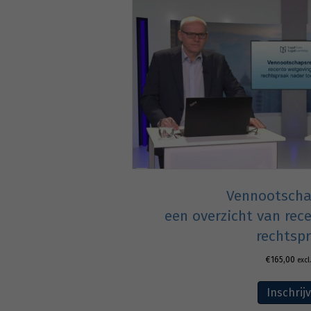
Vennootscha
een overzicht van rec
rechtsp
€
165,00
excl
Inschrij