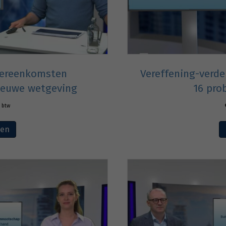
vereenkomsten
Vereffening-verd
nieuwe wetgeving
16 pro
. btw
ven