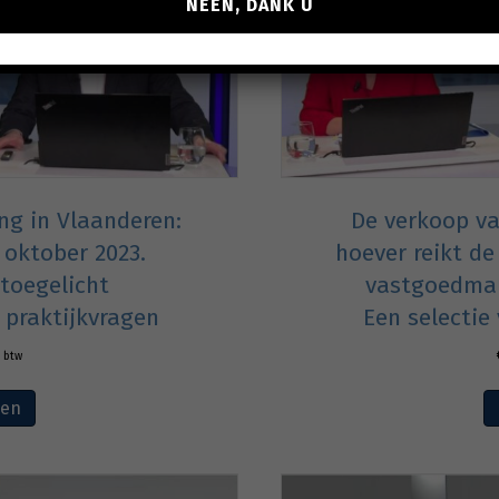
NEEN, DANK U
g in Vlaanderen:
De verkoop va
 oktober 2023.
hoever reikt de
 toegelicht
vastgoedmak
 praktijkvragen
Een selectie
. btw
ven