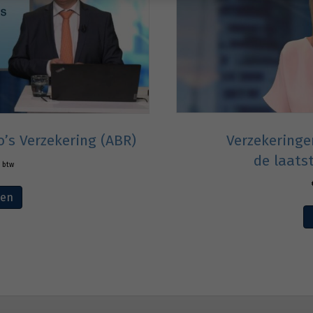
Verzekeringe
o’s Verzekering (ABR)
de laats
. btw
ven