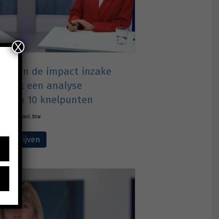
X
k 6 en de impact inzake
ingen: een analyse
d van 10 knelpunten
€
165,00
excl. btw
Inschrijven