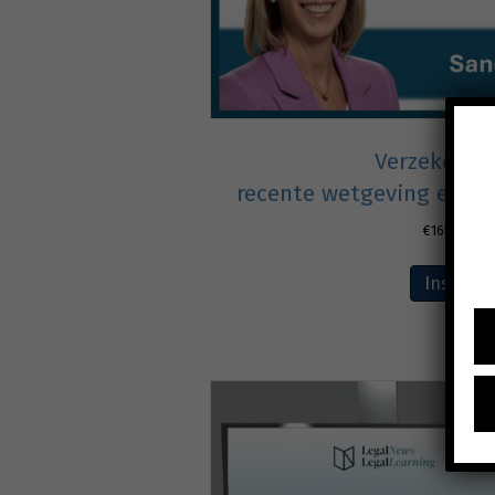
Verzekering
recente wetgeving en re
€
165,00
excl
Inschrij