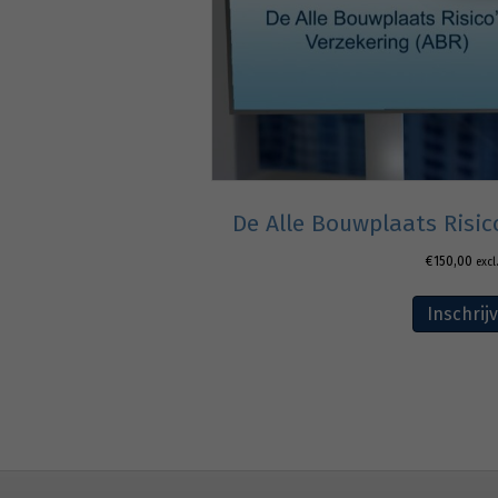
De Alle Bouwplaats Risic
€
150,00
excl
Inschrij