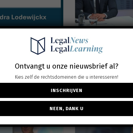
srecht:
Het nieuwe Boe
chtspraak anno 2027
verzeker
aan de han
. btw
Ontvangt u onze nieuwsbrief al?
ven
Kies zelf de rechtsdomeinen die u interesseren!
INSCHRIJVEN
NEEN, DANK U