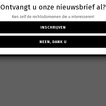
Contact
Ontvangt u onze nieuwsbrief al?
Kies zelf de rechtsdomeinen die u interesseren!
INSCHRIJVEN
NEEN, DANK U