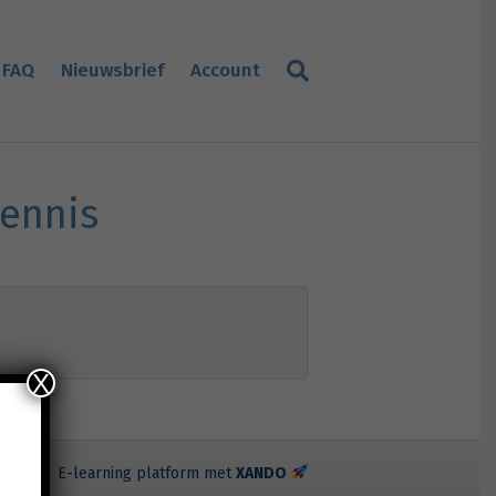
FAQ
Nieuwsbrief
Account
kennis
X
E-learning platform met
XANDO