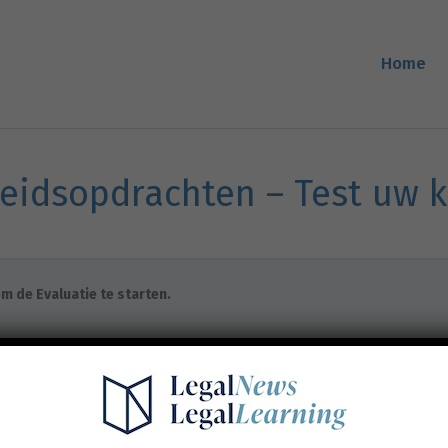
Home
heidsopdrachten – Test uw 
m de Evaluatie te starten.
behouden
|
Privacy