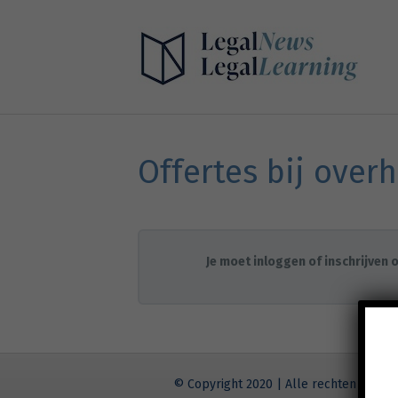
Offertes bij over
Je moet inloggen of inschrijven o
© Copyright 2020 | Alle rechten voor