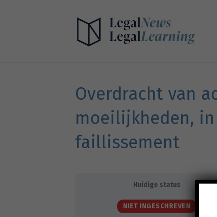
Overdracht van ac
moeilijkheden, in 
faillissement
Huidige status
NIET INGESCHREVEN