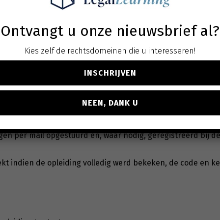
Ontvangt u onze nieuwsbrief al?
Kies zelf de rechtsdomeinen die u interesseren!
INSCHRIJVEN
NEEN, DANK U
en
dient u de
code
en de
kennisvragen
in te vullen.
gen per mail opgestuurd en, waar nodig, geregistreerd bij 
kt indien de opleiding volledig werd bekeken, de code en k