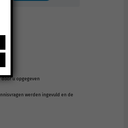
de door u opgegeven
ennisvragen werden ingevuld en de