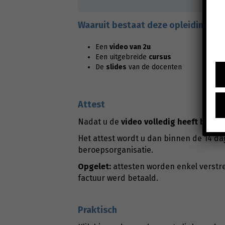
Waaruit bestaat deze opleiding?
Een
video van 2u
Een uitgebreide
cursus
De
slides
van de docenten
Attest
Nadat u de
video
volledig heeft bekek
Het attest wordt u dan binnen de 14 da
beroepsorganisatie.
Opgelet:
attesten worden enkel verstre
factuur werd betaald.
Praktisch