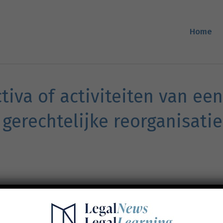
Home
tiva of activiteiten van e
gerechtelijke reorganisatie
Prijs
150