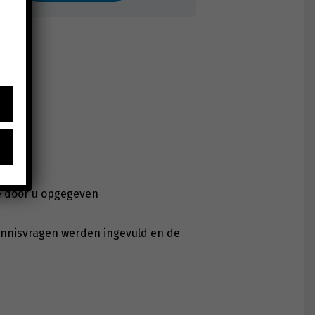
de door u opgegeven
ennisvragen werden ingevuld en de