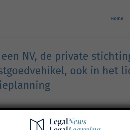
Home
een NV, de private stichtin
tgoedvehikel, ook in het li
ieplanning
Prijs
150