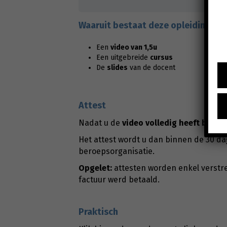
Waaruit bestaat deze opleiding?
Een
video van 1,5u
Een uitgebreide
cursus
De
slides
van de docent
Attest
Nadat u de
video
volledig heeft bekek
Het attest wordt u dan binnen de 30 da
beroepsorganisatie.
Opgelet:
attesten worden enkel verstre
factuur werd betaald.
Praktisch