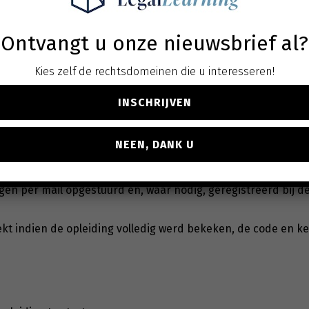
Ontvangt u onze nieuwsbrief al?
Kies zelf de rechtsdomeinen die u interesseren!
INSCHRIJVEN
NEEN, DANK U
en
dient u de
code
en de
kennisvragen
in te vullen.
gen per mail opgestuurd en, waar nodig, geregistreerd bij 
kt indien de opleiding volledig werd bekeken, de code en k