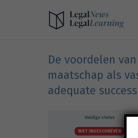
De voordelen van 
maatschap als vas
adequate success
Huidige status
NIET INGESCHREVEN