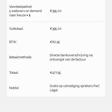
Voordeelpakket
5 webinars on demand
€
395,00
naar keuze
× 1
Subtotaal:
€
395,00
BTW:
€
82,95
Directe bankoverschrijving na
Betaalmethode:
ontvangst van de factuur
Totaal:
€
477,95
Gratis op uitnodiging sprekers PwC
Notitie:
Legal